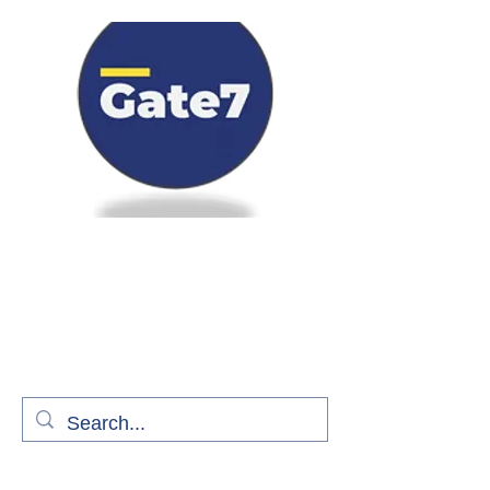
Bienvenue à bord de Gate7
le média qui fait décoller l'information
aérienne
S'abonner gratuitement pour