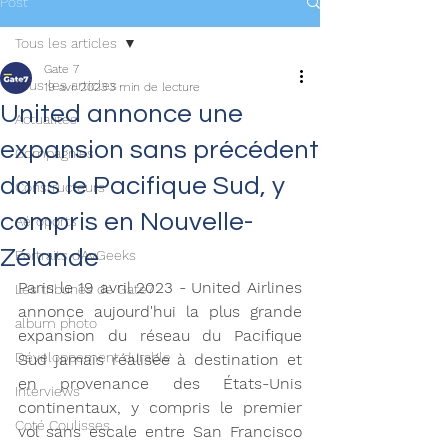
Post
Tous les articles
Gate 7
Tous les articles
19 avr. 2023
3 min de lecture
United annonce une
Actualités
expansion sans précédent
Compagnies
dans le Pacifique Sud, y
Constructeurs
compris en Nouvelle-
Aéroports
Zélande
Portraits d'AvGeeks
Paris le 19 avril 2023 - United Airlines 
Les tribunes de Gate7
annonce aujourd'hui la plus grande 
album photo
expansion du réseau du Pacifique 
Développement durable
Sud jamais réalisée à destination et 
en provenance des États-Unis 
Interviews
continentaux, y compris le premier 
Coté Coulisses
vol sans escale entre San Francisco 