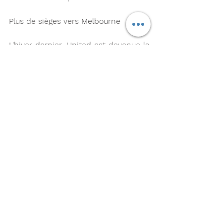
Plus de sièges vers Melbourne
L'hiver dernier, United est devenue la 
plus grande compagnie aérienne des 
États-Unis. vers Melbourne, passant 
de dix à quatorze vols aller-retour 
hebdomadaires, avec un vol 
quotidien depuis San Francisco et 
Los Angeles. À partir du 28 octobre, 
United déploiera son plus gros avion 
sur des vols entre San Francisco et 
Melbourne. Le 777-300ER ajoutera 
près de 100 sièges quotidiens à 
chaque départ. Par rapport à l'hiver 
2019, United offrira 65% de sièges en 
plus à Melbourne.