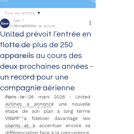
Post
Tous les articles
Gate 7
Tous les articles
26 mars
9 min de lecture
United prévoit l’entrée en
Actualités
flotte de plus de 250
Compagnies
appareils au cours des
Constructeurs
deux prochaines années -
Aéroports
un record pour une
Portraits d'AvGeeks
compagnie aérienne
Les tribunes de Gate7
Paris le 26 mars 2026 - United 
album photo
Airlines a annoncé une nouvelle 
Développement durable
étape de son plan à long terme 
Interviews
visant à fidéliser davantage ses 
clients et à accentuer encore sa 
Coté Coulisses
différenciation face à la concurrence.