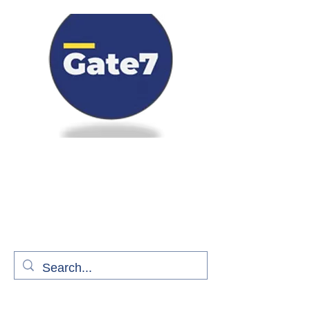
Bienvenue à bord de Gate7
le média qui fait décoller l'information
aérienne
S'abonner gratuitement pour