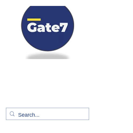
Bienvenue à bord de Gate7
le média qui fait décoller l'information
aérienne
S'abonner gratuitement pour