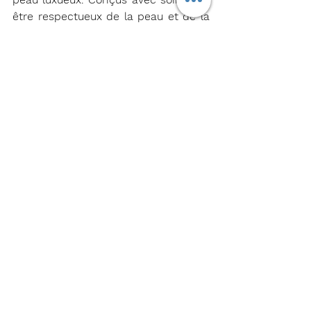
être respectueux de la peau et de la 
planète, ces produits permettront 
aux passagers de profiter d'un bien-
être optimal dès leur arrivée à bord. 
La première étape de ce partenariat 
verra l'ajout de produits Votary, tels 
que des crèmes et brumes pour le 
visage, des baumes multi-usages et 
des crèmes pour les mains, dans les 
trousses de toilette de la classe 
supérieure, qui seront disponibles à 
bord dès le début de l'année 
prochaine.
Shai Weiss, PDG de Virgin Atlantic, a 
commenté :