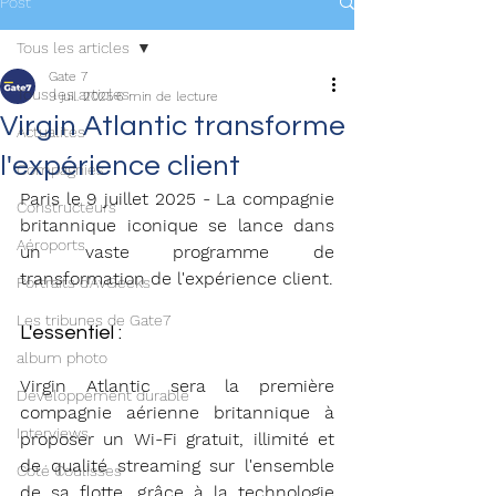
Post
Tous les articles
Gate 7
Tous les articles
9 juil. 2025
6 min de lecture
Virgin Atlantic transforme
Actualités
l'expérience client
Compagnies
Paris le 9 juillet 2025 - La compagnie 
Constructeurs
britannique iconique se lance dans 
Aéroports
un vaste programme de 
transformation de l'expérience client. 
Portraits d'AvGeeks
Les tribunes de Gate7
L'essentiel : 
album photo
Virgin Atlantic sera la première 
Développement durable
compagnie aérienne britannique à 
Interviews
proposer un Wi-Fi gratuit, illimité et 
de qualité streaming sur l'ensemble 
Coté Coulisses
de sa flotte, grâce à la technologie 