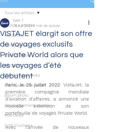
Post
Tous les articles
Gate 7
Tous les articles
25 juil. 2022
4 min de lecture
VISTAJET élargit son offre
Actualités
de voyages exclusifs
Compagnies
Private World alors que
Constructeurs
les voyages d’été
Aéroports
débutent
Portraits d'AvGeeks
Paris, le 25 juillet 2022: 
VistaJet, la 
Les tribunes de Gate7
première compagnie mondiale 
album photo
d'aviation d'affaires, a annoncé une 
Développement durable
nouvelle extension de son 
portefeuille de voyages Private World. 
Interviews
Coté Coulisses
Avec l'arrivée de nouveaux 