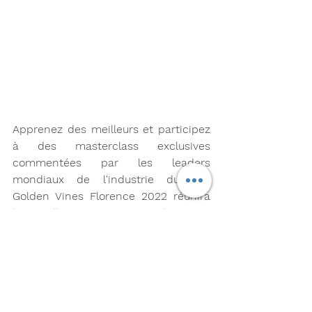
Apprenez des meilleurs et participez 
à des masterclass exclusives 
commentées par les leaders 
mondiaux de l'industrie du vin. 
Golden Vines Florence 2022 réunira 
les meilleurs vignerons et domaines 
du monde pour une compétition en 
Italie le 15 octobre. Dans le palais 
baroque du XVIè siècle Palazzo 
Capponi, Gabriele Gorelli MW, le 
premier Maître du Vin d'Italie, 