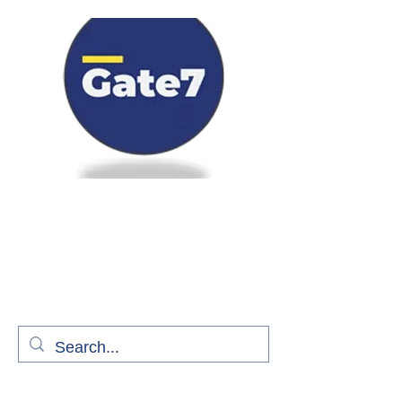
Bienvenue à bord de Gate7
le média qui fait décoller l'information
aérienne
S'abonner gratuitement pour