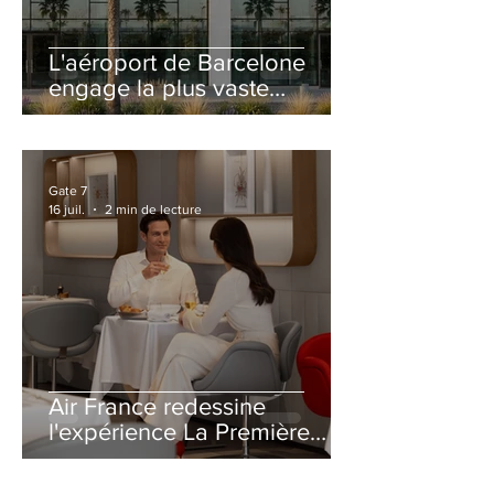
L'aéroport de Barcelone
engage la plus vaste
rénovation de son Terminal
2 depuis son ouverture
Gate 7
16 juil.
2 min de lecture
Air France redessine
l'expérience La Première
avec un salon entièrement
repensé à Paris-CDG