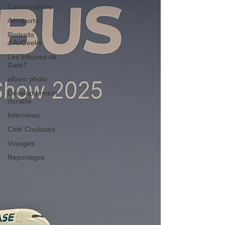
Constructeurs
Aéroports
Portraits
d'AvGeeks
Les tribunes de
Gate7
album photo
Développement
durable
Interviews
Coté Coulisses
Voyages
Reportages