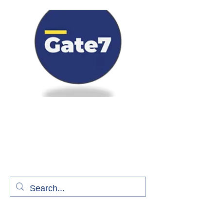
Bienvenue à bord de Gate7
le média qui fait décoller l'information
aérienne
S'abonner gratuitement pour