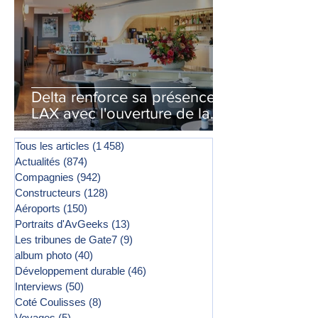
Delta renforce sa présence à
LAX avec l'ouverture de la
première phase d'un second
salon Delta One
Tous les articles
(1 458)
1 458 posts
Actualités
(874)
874 posts
Compagnies
(942)
942 posts
Constructeurs
(128)
128 posts
Aéroports
(150)
150 posts
Portraits d'AvGeeks
(13)
13 posts
Les tribunes de Gate7
(9)
9 posts
album photo
(40)
40 posts
Développement durable
(46)
46 posts
Interviews
(50)
50 posts
Coté Coulisses
(8)
8 posts
Voyages
(5)
5 posts