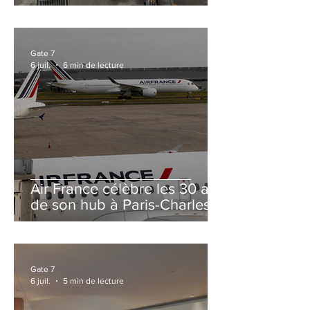
et Zurich
Gate 7
6 juil.
6 min de lecture
Air France célèbre les 30 ans
de son hub à Paris-Charles
de Gaulle
Gate 7
6 juil.
5 min de lecture