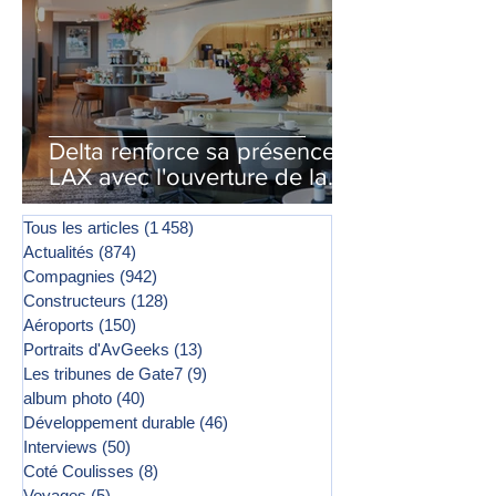
Delta renforce sa présence à
LAX avec l'ouverture de la
première phase d'un second
salon Delta One
Tous les articles
(1 458)
1 458 posts
Actualités
(874)
874 posts
Compagnies
(942)
942 posts
Constructeurs
(128)
128 posts
Aéroports
(150)
150 posts
Portraits d'AvGeeks
(13)
13 posts
Les tribunes de Gate7
(9)
9 posts
album photo
(40)
40 posts
Développement durable
(46)
46 posts
Interviews
(50)
50 posts
Coté Coulisses
(8)
8 posts
Voyages
(5)
5 posts