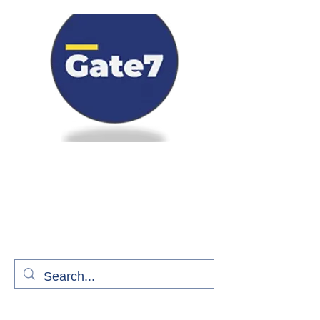
Bienvenue à bord de Gate7
le média qui fait décoller l'information
aérienne
S'abonner gratuitement pour