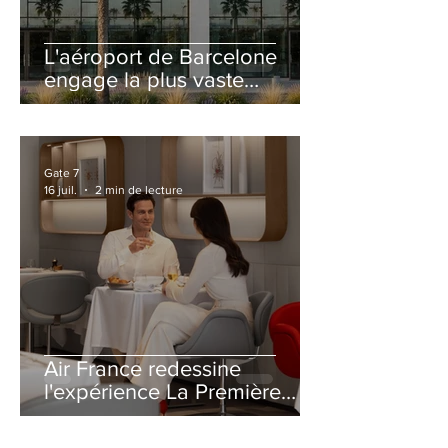
L'aéroport de Barcelone
engage la plus vaste
rénovation de son Terminal
2 depuis son ouverture
Gate 7
16 juil.
2 min de lecture
Air France redessine
l'expérience La Première
avec un salon entièrement
repensé à Paris-CDG