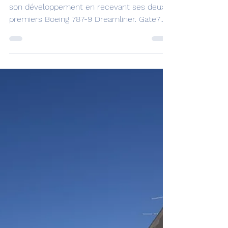
premiers Boeing 787-9
Dreamliner.
Riyadh Air a franchi une étape majeure dans
son développement en recevant ses deux
premiers Boeing 787-9 Dreamliner. Gate7
vous propose un album photos des
moments clefs de cet évenement