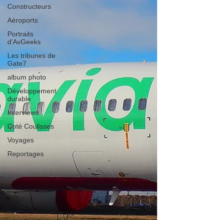
Constructeurs
Aéroports
Portraits
d'AvGeeks
Les tribunes de
Gate7
album photo
Développement
durable
Interviews
Coté Coulisses
Voyages
Reportages