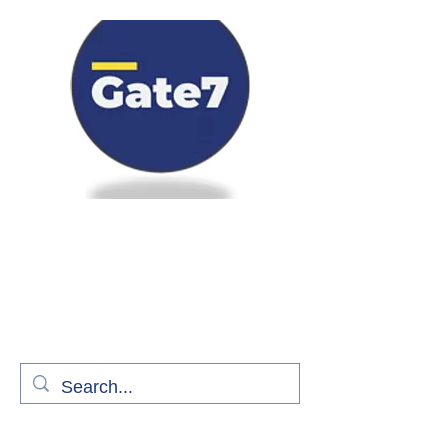
Bienvenue à bord de Gate7
le média qui fait décoller l'information
aérienne
S'abonner gratuitement pour