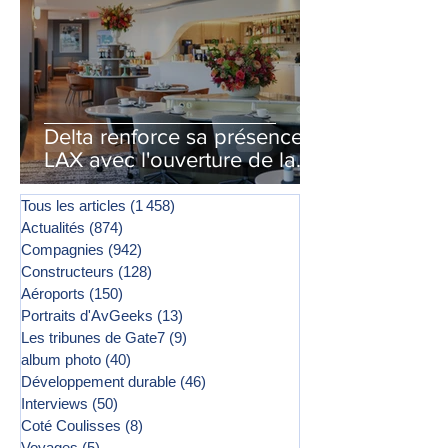
Delta renforce sa présence à
LAX avec l'ouverture de la
première phase d'un second
salon Delta One
Tous les articles
(1 458)
1 458 posts
Actualités
(874)
874 posts
Compagnies
(942)
942 posts
Constructeurs
(128)
128 posts
Aéroports
(150)
150 posts
Portraits d'AvGeeks
(13)
13 posts
Les tribunes de Gate7
(9)
9 posts
album photo
(40)
40 posts
Développement durable
(46)
46 posts
Interviews
(50)
50 posts
Coté Coulisses
(8)
8 posts
Voyages
(5)
5 posts