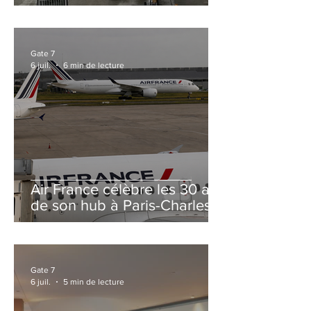
et Zurich
Gate 7
6 juil.
6 min de lecture
Air France célèbre les 30 ans
de son hub à Paris-Charles
de Gaulle
Gate 7
6 juil.
5 min de lecture