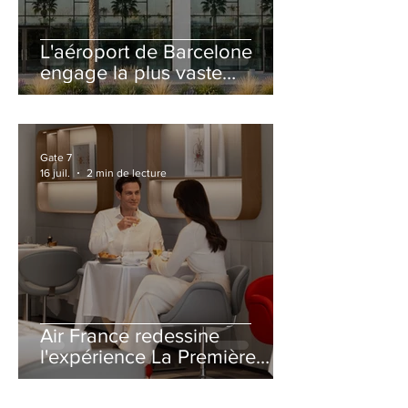
L'aéroport de Barcelone
engage la plus vaste
rénovation de son Terminal
2 depuis son ouverture
Gate 7
16 juil.
2 min de lecture
Air France redessine
l'expérience La Première
avec un salon entièrement
repensé à Paris-CDG