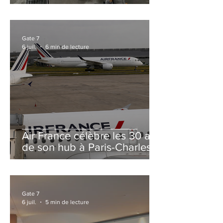
et Zurich
Gate 7
6 juil.
6 min de lecture
Air France célèbre les 30 ans
de son hub à Paris-Charles
de Gaulle
Gate 7
6 juil.
5 min de lecture