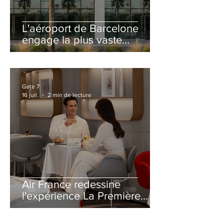
L'aéroport de Barcelone
engage la plus vaste
rénovation de son Terminal
2 depuis son ouverture
Gate 7
16 juil.
2 min de lecture
Air France redessine
l'expérience La Première
avec un salon entièrement
repensé à Paris-CDG