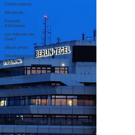
Constructeurs
Aéroports
Portraits
d'AvGeeks
Les tribunes de
Gate7
album photo
Développement
durable
Interviews
Coté Coulisses
Voyages
Reportages