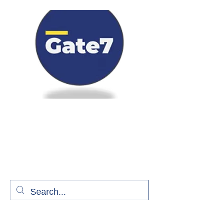
Bienvenue à bord de Gate7
le média qui fait décoller l'information
aérienne
S'abonner gratuitement pour