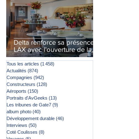
Delta renforce sa présence à
LAX avec l'ouverture de la
première phase d'un second
salon Delta One
Tous les articles
(1 458)
1 458 posts
Actualités
(874)
874 posts
Compagnies
(942)
942 posts
Constructeurs
(128)
128 posts
Aéroports
(150)
150 posts
Portraits d'AvGeeks
(13)
13 posts
Les tribunes de Gate7
(9)
9 posts
album photo
(40)
40 posts
Développement durable
(46)
46 posts
Interviews
(50)
50 posts
Coté Coulisses
(8)
8 posts
Voyages
(5)
5 posts