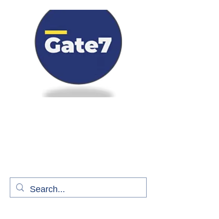
Bienvenue à bord de Gate7
le média qui fait décoller l'information
aérienne
S'abonner gratuitement pour