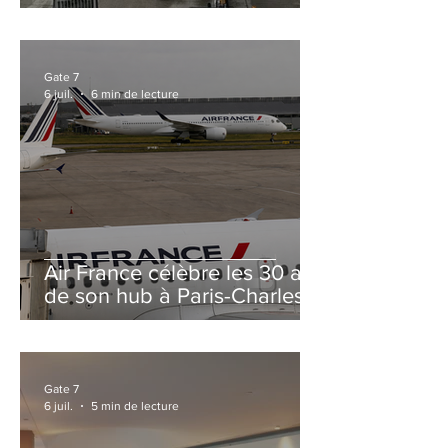
et Zurich
Gate 7
6 juil.
6 min de lecture
Air France célèbre les 30 ans
de son hub à Paris-Charles
de Gaulle
Gate 7
6 juil.
5 min de lecture