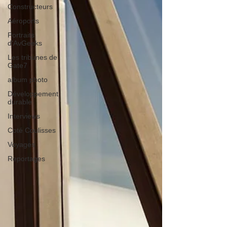
Constructeurs
Aéroports
Portraits
d'AvGeeks
Les tribunes de
Gate7
album photo
Développement
durable
Interviews
Coté Coulisses
Voyages
Reportages