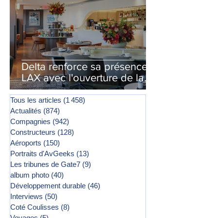
Delta renforce sa présence à
LAX avec l'ouverture de la
première phase d'un second
salon Delta One
Tous les articles
(1 458)
1 458 posts
Actualités
(874)
874 posts
Compagnies
(942)
942 posts
Constructeurs
(128)
128 posts
Aéroports
(150)
150 posts
Portraits d'AvGeeks
(13)
13 posts
Les tribunes de Gate7
(9)
9 posts
album photo
(40)
40 posts
Développement durable
(46)
46 posts
Interviews
(50)
50 posts
Coté Coulisses
(8)
8 posts
Voyages
(5)
5 posts