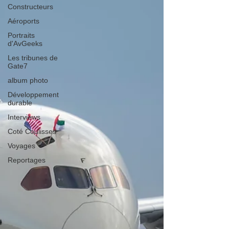
Constructeurs
Aéroports
Portraits
d'AvGeeks
Les tribunes de
Gate7
album photo
Développement
durable
Interviews
Coté Coulisses
Voyages
Reportages