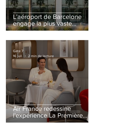
L'aéroport de Barcelone
engage la plus vaste
rénovation de son Terminal
2 depuis son ouverture
Gate 7
16 juil.
2 min de lecture
Air France redessine
l'expérience La Première
avec un salon entièrement
repensé à Paris-CDG