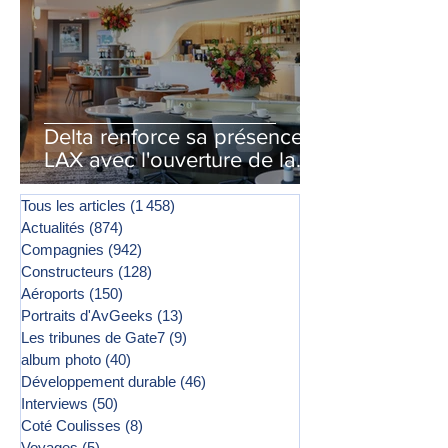
Delta renforce sa présence à
LAX avec l'ouverture de la
première phase d'un second
salon Delta One
Tous les articles
(1 458)
1 458 posts
Actualités
(874)
874 posts
Compagnies
(942)
942 posts
Constructeurs
(128)
128 posts
Aéroports
(150)
150 posts
Portraits d'AvGeeks
(13)
13 posts
Les tribunes de Gate7
(9)
9 posts
album photo
(40)
40 posts
Développement durable
(46)
46 posts
Interviews
(50)
50 posts
Coté Coulisses
(8)
8 posts
Voyages
(5)
5 posts