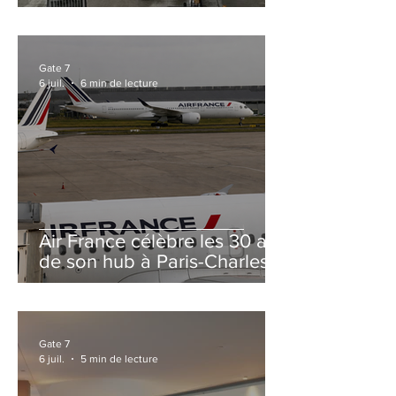
et Zurich
Gate 7
6 juil.
6 min de lecture
Air France célèbre les 30 ans
de son hub à Paris-Charles
de Gaulle
Gate 7
6 juil.
5 min de lecture