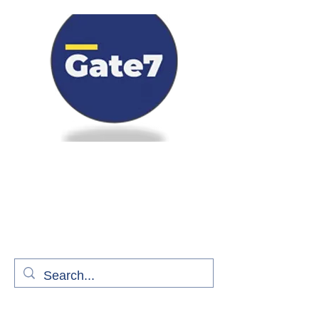
Bienvenue à bord de Gate7
le média qui fait décoller l'information
aérienne
S'abonner gratuitement pour