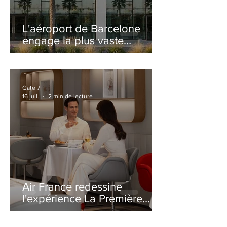
L'aéroport de Barcelone
engage la plus vaste
rénovation de son Terminal
2 depuis son ouverture
Gate 7
16 juil.
2 min de lecture
Air France redessine
l'expérience La Première
avec un salon entièrement
repensé à Paris-CDG