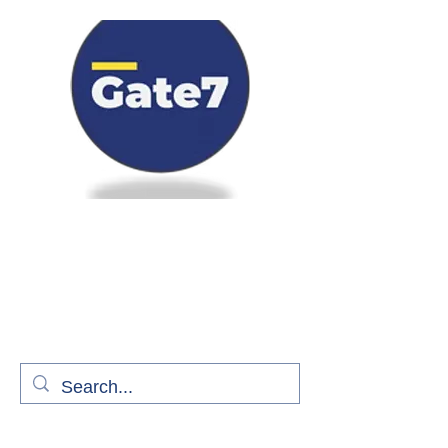
Bienvenue à bord de Gate7
le média qui fait décoller l'information
aérienne
S'abonner gratuitement pour