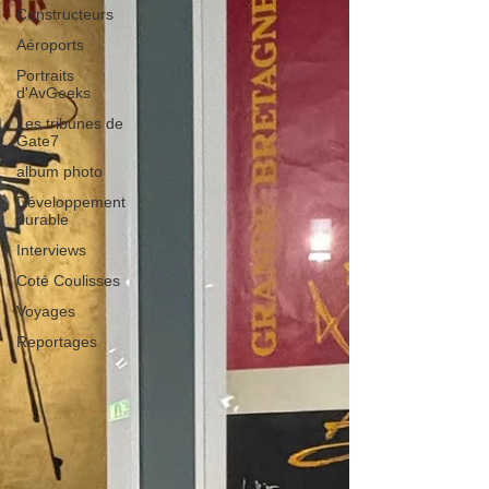
Constructeurs
Aéroports
Portraits
d'AvGeeks
Les tribunes de
Gate7
album photo
Développement
durable
Interviews
Coté Coulisses
Voyages
Reportages