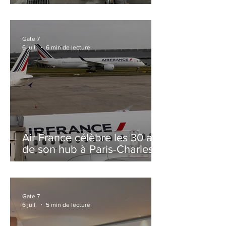
et Zurich
Gate 7
6 juil.
6 min de lecture
Air France célèbre les 30 ans
de son hub à Paris-Charles
de Gaulle
Gate 7
6 juil.
5 min de lecture