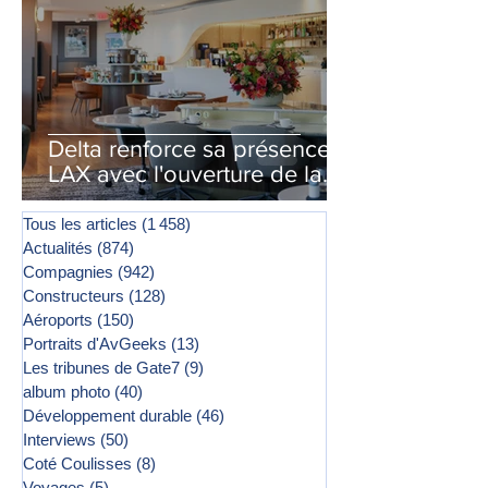
Delta renforce sa présence à
LAX avec l'ouverture de la
première phase d'un second
salon Delta One
Tous les articles
(1 458)
1 458 posts
Actualités
(874)
874 posts
Compagnies
(942)
942 posts
Constructeurs
(128)
128 posts
Aéroports
(150)
150 posts
Portraits d'AvGeeks
(13)
13 posts
Les tribunes de Gate7
(9)
9 posts
album photo
(40)
40 posts
Développement durable
(46)
46 posts
Interviews
(50)
50 posts
Coté Coulisses
(8)
8 posts
Voyages
(5)
5 posts