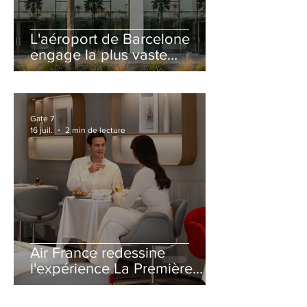
L'aéroport de Barcelone
engage la plus vaste
rénovation de son Terminal
2 depuis son ouverture
Gate 7
16 juil.
2 min de lecture
Air France redessine
l'expérience La Première
avec un salon entièrement
repensé à Paris-CDG