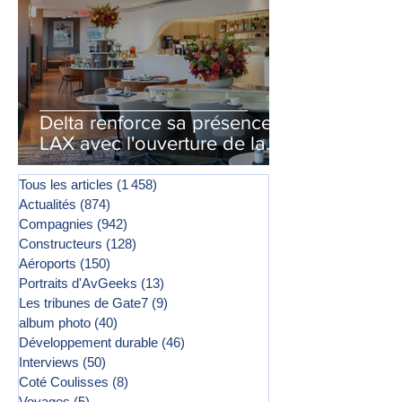
Delta renforce sa présence à
LAX avec l'ouverture de la
première phase d'un second
salon Delta One
Tous les articles
(1 458)
1 458 posts
Actualités
(874)
874 posts
Compagnies
(942)
942 posts
Constructeurs
(128)
128 posts
Aéroports
(150)
150 posts
Portraits d'AvGeeks
(13)
13 posts
Les tribunes de Gate7
(9)
9 posts
album photo
(40)
40 posts
Développement durable
(46)
46 posts
Interviews
(50)
50 posts
Coté Coulisses
(8)
8 posts
Voyages
(5)
5 posts