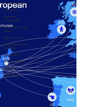
Constructeurs
Aéroports
Portraits
d'AvGeeks
Les tribunes de
Gate7
album photo
Développement
durable
Interviews
Coté Coulisses
Voyages
Reportages