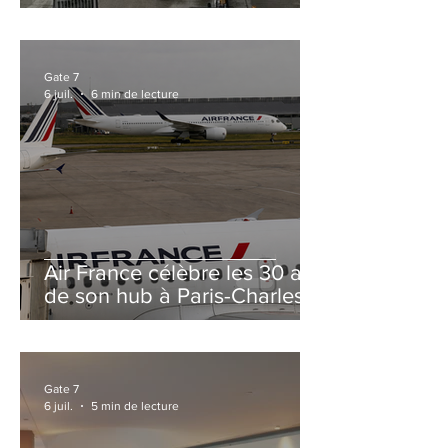
et Zurich
Gate 7
6 juil.
6 min de lecture
Air France célèbre les 30 ans
de son hub à Paris-Charles
de Gaulle
Gate 7
6 juil.
5 min de lecture