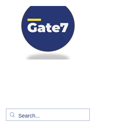
Bienvenue à bord de Gate7
le média qui fait décoller l'information
aérienne
S'abonner gratuitement pour