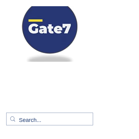
Bienvenue à bord de Gate7
le média qui fait décoller l'information
aérienne
S'abonner gratuitement pour