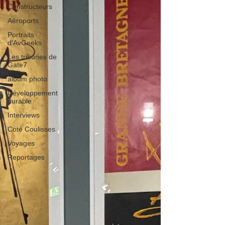
Constructeurs
Aéroports
Portraits
d'AvGeeks
Les tribunes de
Gate7
album photo
Développement
durable
Interviews
Coté Coulisses
Voyages
Reportages