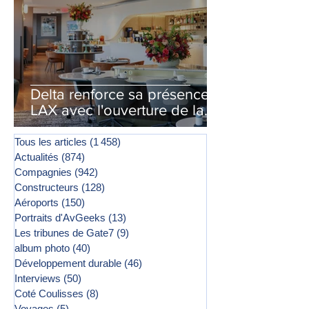
Delta renforce sa présence à
LAX avec l'ouverture de la
première phase d'un second
salon Delta One
Tous les articles
(1 458)
1 458 posts
Actualités
(874)
874 posts
Compagnies
(942)
942 posts
Constructeurs
(128)
128 posts
Aéroports
(150)
150 posts
Portraits d'AvGeeks
(13)
13 posts
Les tribunes de Gate7
(9)
9 posts
album photo
(40)
40 posts
Développement durable
(46)
46 posts
Interviews
(50)
50 posts
Coté Coulisses
(8)
8 posts
Voyages
(5)
5 posts