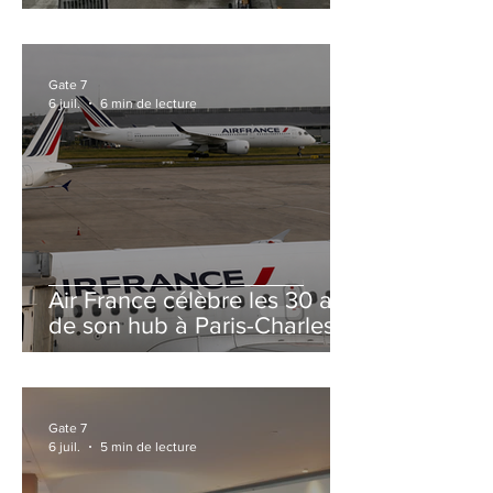
et Zurich
Gate 7
6 juil.
6 min de lecture
Air France célèbre les 30 ans
de son hub à Paris-Charles
de Gaulle
Gate 7
6 juil.
5 min de lecture