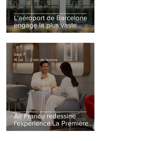
L'aéroport de Barcelone
engage la plus vaste
rénovation de son Terminal
2 depuis son ouverture
Gate 7
16 juil.
2 min de lecture
Air France redessine
l'expérience La Première
avec un salon entièrement
repensé à Paris-CDG