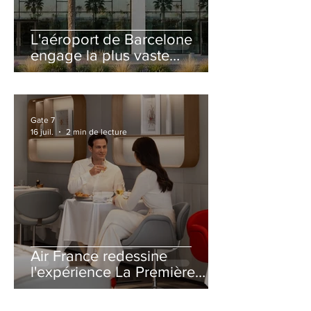
L'aéroport de Barcelone
engage la plus vaste
rénovation de son Terminal
2 depuis son ouverture
Gate 7
16 juil.
2 min de lecture
Air France redessine
l'expérience La Première
avec un salon entièrement
repensé à Paris-CDG