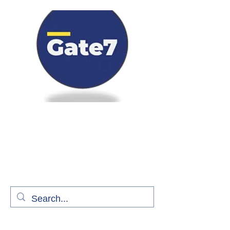
Bienvenue à bord de Gate7
le média qui fait décoller l'information
aérienne
S'abonner gratuitement pour