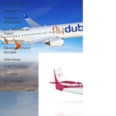
Constructeurs
Aéroports
Portraits
d'AvGeeks
Les tribunes de
Gate7
album photo
Développement
durable
Interviews
Coté Coulisses
Voyages
Reportages