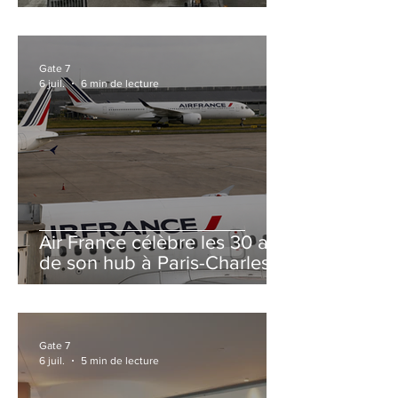
et Zurich
Gate 7
6 juil.
6 min de lecture
Air France célèbre les 30 ans
de son hub à Paris-Charles
de Gaulle
Gate 7
6 juil.
5 min de lecture