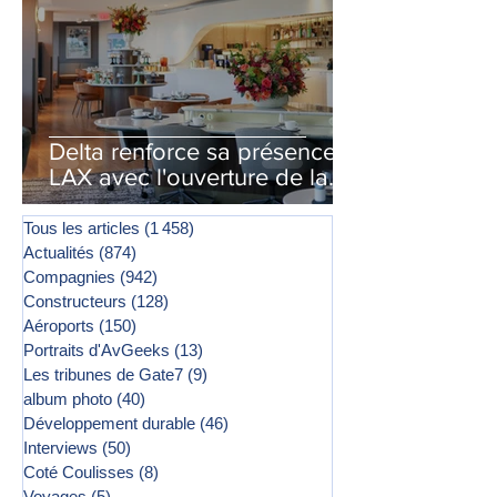
Delta renforce sa présence à
LAX avec l'ouverture de la
première phase d'un second
salon Delta One
Tous les articles
(1 458)
1 458 posts
Actualités
(874)
874 posts
Compagnies
(942)
942 posts
Constructeurs
(128)
128 posts
Aéroports
(150)
150 posts
Portraits d'AvGeeks
(13)
13 posts
Les tribunes de Gate7
(9)
9 posts
album photo
(40)
40 posts
Développement durable
(46)
46 posts
Interviews
(50)
50 posts
Coté Coulisses
(8)
8 posts
Voyages
(5)
5 posts