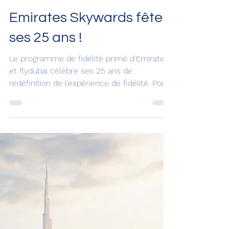
25 sept. 2025
Emirates Skywards fête
ses 25 ans !
Le programme de fidélité primé d'Emirates
et flydubai célèbre ses 25 ans de
redéfinition de l'expérience de fidélité. Pour
célébrer cet événement, Emirates a
annoncé le dévoilement d'une livrée d'avion
personnalisée « 25 ans » qui sillonnera le
monde entier dès le mois prochain.
Skywards offre à ses 37 millions de
membres 25 jours de généreux cadeaux.