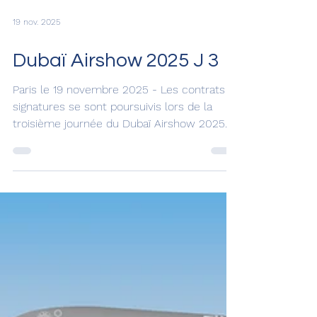
19 nov. 2025
Dubaï Airshow 2025 J 3
Paris le 19 novembre 2025 - Les contrats et
signatures se sont poursuivis lors de la
troisième journée du Dubaï Airshow 2025.
Gate7 a résumé pour vous les principales
signatures et commandes. Dubaï Airshow
2025 Jour 3 Après avoir signé hier pour 150
Airbus A321neo et 100 options flydubai fait
de nouveau la une de l'actualité avec une
commande de 75 Boeing 737MAX assortie
de 75 options. flydubai poursuite le
développement de sa flotte Buraq Air,
première compagnie aérienne pr