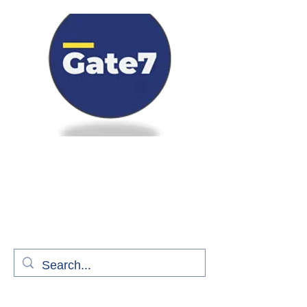
Bienvenue à bord de Gate7
le média qui fait décoller l'information
aérienne
S'abonner gratuitement pour