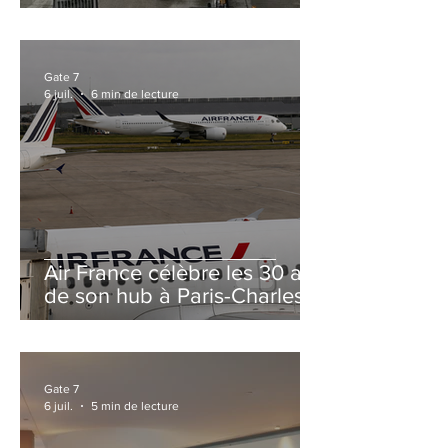
et Zurich
Gate 7
6 juil.
6 min de lecture
Air France célèbre les 30 ans
de son hub à Paris-Charles
de Gaulle
Gate 7
6 juil.
5 min de lecture