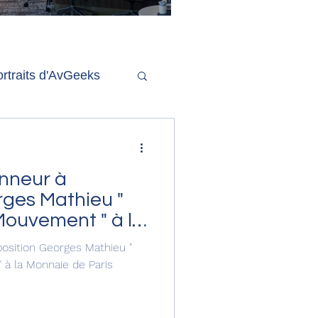
'ouverture de la
remière phase d'un
econd salon Delta One
rtraits d'AvGeeks
Coté Coulisses
onneur à
rges Mathieu "
Mouvement " à la
s
xposition Georges Mathieu "
 à la Monnaie de Paris