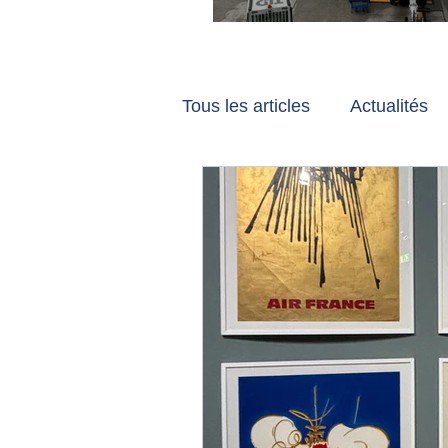
Vancouver et Zuri
Tous les articles
Actualités
Les tribunes de Gate7
a
Voyages
Reportages