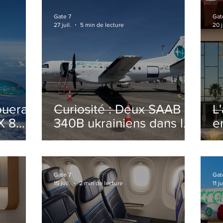
Gate 7
Gat
27 juil.
5 min de lecture
20 j
ouera
Curiosité : Deux SAAB
L
X 8
340B ukrainiens dans le
e
ciel Italien cet été
r
sa
T
o
Gate 7
Gat
15 juil.
2 min de lecture
11 ju