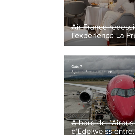
Air France redess
l'expérience La P
avec un salon
entièrement repe
Paris-CDG
Gate 7
8 juil.
3 min de lecture
A bord de l'Airbu
d'Edelweiss entre