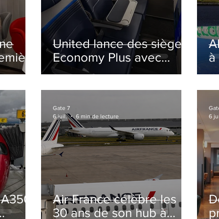
ine
United lance des sièges
A
remière
Economy Plus avec
à
siège central neutralisé
nsé à
Gate 7
Gat
6 juil.
6 min de lecture
6 jui
s A350
Air France célèbre les
D
30 ans de son hub à
p