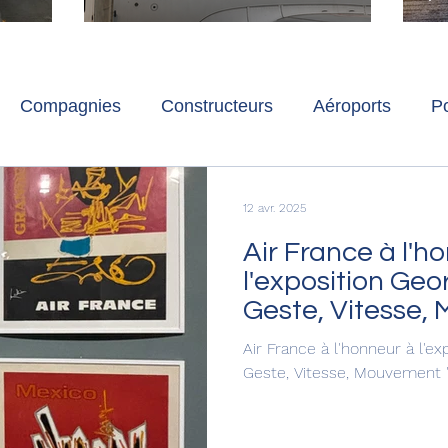
ch
Paris-Charles de Gaulle
l
p
s
Compagnies
Constructeurs
Aéroports
Po
lbum photo
Développement durable
Interviews
12 avr. 2025
Air France à l'h
l'exposition Geo
Geste, Vitesse, 
Monnaie de Pari
Air France à l'honneur à l'e
Geste, Vitesse, Mouvement "