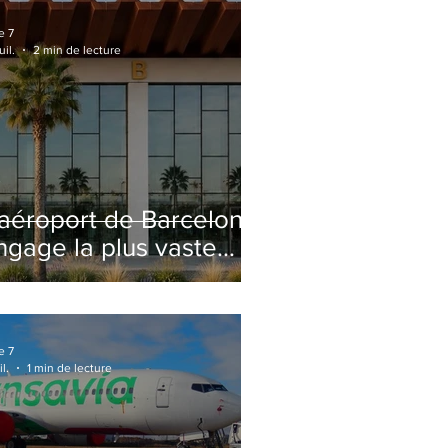
e 7
uil.
2 min de lecture
'aéroport de Barcelone
ngage la plus vaste
énovation de son
erminal 2 depuis son
uverture
e 7
il.
1 min de lecture