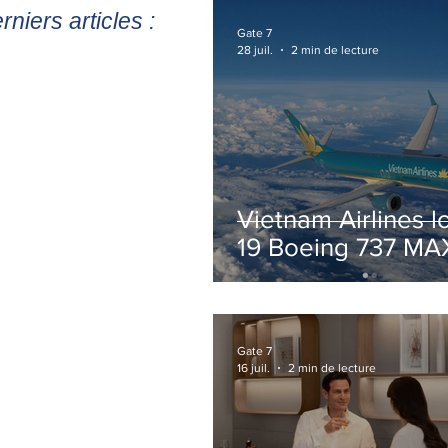
rniers articles :
Gate 7
28 juil.
2 min de lecture
Vietnam Airlines l
19 Boeing 737 MA
pour accélérer la
modernisation de 
flotte
Gate 7
16 juil.
2 min de lecture