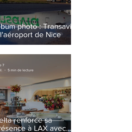
lbum photo : Transavia
 l'aéroport de Nice
e 7
l.
5 min de lecture
elta renforce sa
résence à LAX avec