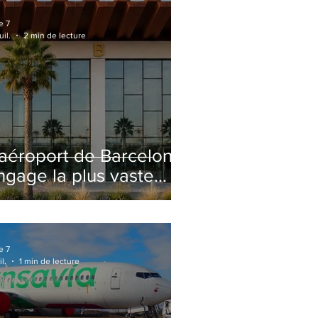
e 7
uil.
2 min de lecture
'aéroport de Barcelone
ngage la plus vaste
énovation de son
erminal 2 depuis son
uverture
e 7
il.
1 min de lecture