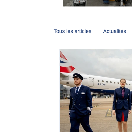
Vancouver et Zuri
Tous les articles
Actualités
Les tribunes de Gate7
a
Voyages
Reportages