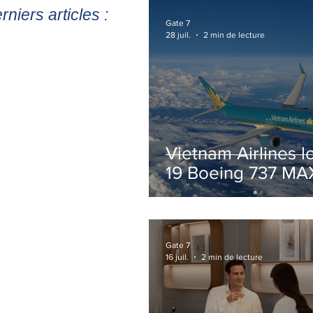
rniers articles :
Gate 7
28 juil.
2 min de lecture
Vietnam Airlines l
19 Boeing 737 MA
pour accélérer la
modernisation de 
flotte
Gate 7
16 juil.
2 min de lecture