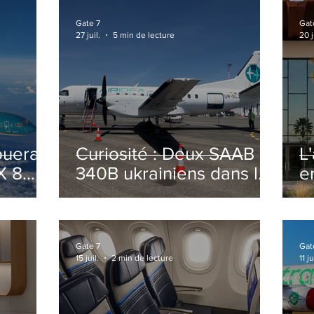
Gate 7
Gat
27 juil.
5 min de lecture
20 j
ouera
Curiosité : Deux SAAB
L
X 8
340B ukrainiens dans le
e
ciel Italien cet été
r
sa
T
o
Gate 7
Gat
15 juil.
2 min de lecture
11 ju