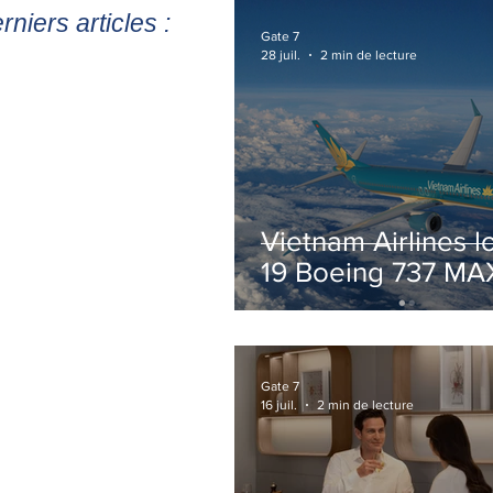
rniers articles :
Gate 7
28 juil.
2 min de lecture
Vietnam Airlines l
19 Boeing 737 MA
pour accélérer la
modernisation de 
flotte
Gate 7
16 juil.
2 min de lecture