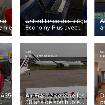
ine
United lance des sièges
A
remière
Economy Plus avec
à
siège central neutralisé
nsé à
Gate 7
Gat
6 juil.
6 min de lecture
6 jui
s A350
Air France célèbre les
D
30 ans de son hub à
p