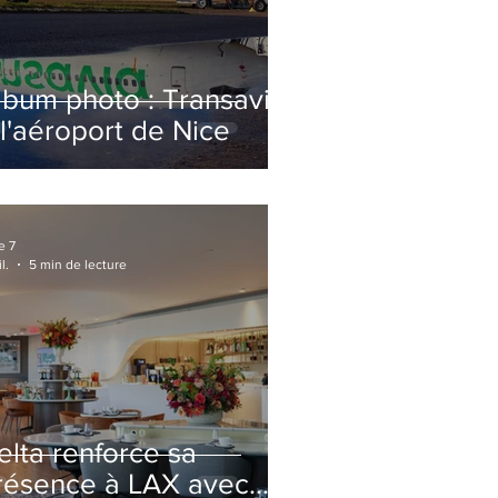
lbum photo : Transavia
 l'aéroport de Nice
e 7
l.
5 min de lecture
elta renforce sa
résence à LAX avec