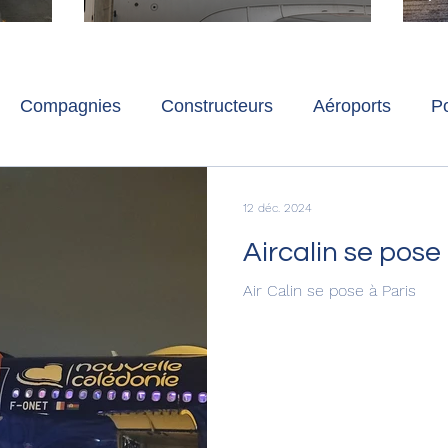
ch
Paris-Charles de Gaulle
l
p
s
Compagnies
Constructeurs
Aéroports
Po
lbum photo
Développement durable
Interviews
12 déc. 2024
Aircalin se pose
Air Calin se pose à Paris