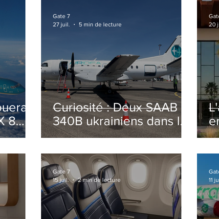
Gate 7
Gat
27 juil.
5 min de lecture
20 j
ouera
Curiosité : Deux SAAB
L
X 8
340B ukrainiens dans le
e
ciel Italien cet été
r
sa
T
o
Gate 7
Gat
15 juil.
2 min de lecture
11 ju