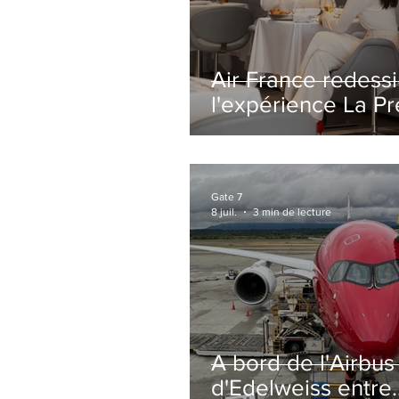
Air France redess
l'expérience La P
avec un salon
entièrement repe
Paris-CDG
Gate 7
8 juil.
3 min de lecture
A bord de l'Airbu
d'Edelweiss entre