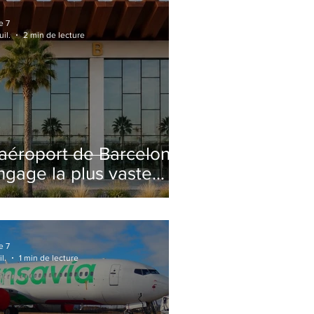
e 7
uil.
2 min de lecture
'aéroport de Barcelone
ngage la plus vaste
énovation de son
erminal 2 depuis son
uverture
e 7
il.
1 min de lecture