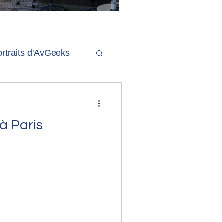
'ouverture de la
remière phase d'un
econd salon Delta One
rtraits d'AvGeeks
Coté Coulisses
 à Paris