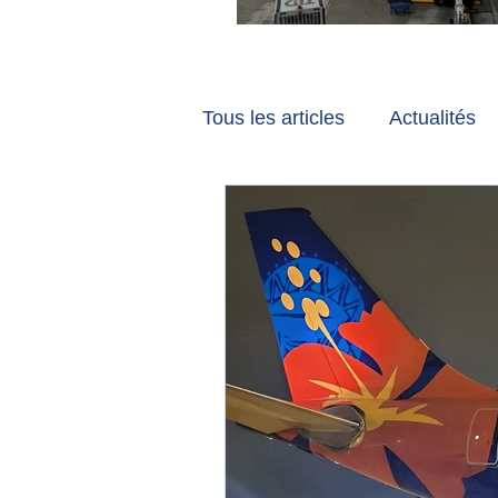
Vancouver et Zuri
Tous les articles
Actualités
Les tribunes de Gate7
a
Voyages
Reportages