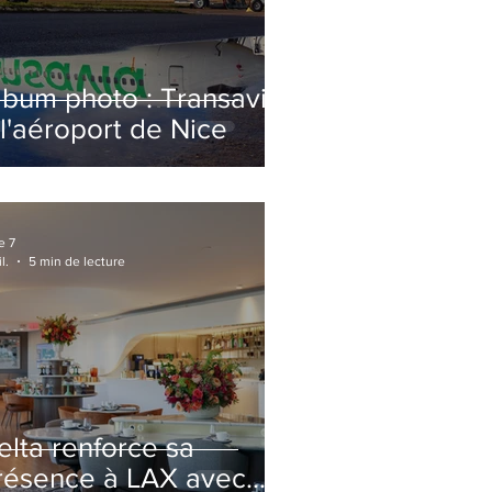
lbum photo : Transavia
 l'aéroport de Nice
e 7
l.
5 min de lecture
elta renforce sa
résence à LAX avec