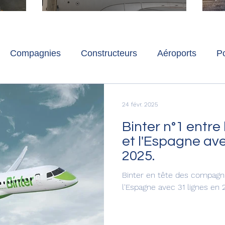
ch
Paris-Charles de Gaulle
l
p
s
Compagnies
Constructeurs
Aéroports
Po
lbum photo
Développement durable
Interviews
24 févr. 2025
Binter n°1 entre 
et l'Espagne ave
2025.
Binter en tête des compagnie
l'Espagne avec 31 lignes en 