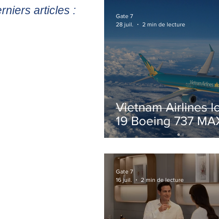
rniers articles :
Gate 7
28 juil.
2 min de lecture
Vietnam Airlines l
19 Boeing 737 MA
pour accélérer la
modernisation de 
flotte
Gate 7
16 juil.
2 min de lecture