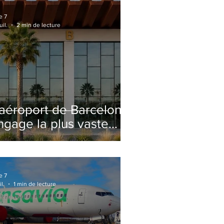
e 7
uil.
2 min de lecture
'aéroport de Barcelone
ngage la plus vaste
énovation de son
erminal 2 depuis son
uverture
e 7
il.
1 min de lecture