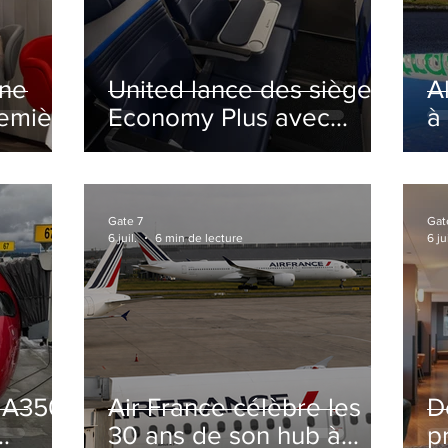
ine
United lance des sièges
A
remière
Economy Plus avec
à
siège central neutralisé
nsé à
Gate 7
Gat
6 juil.
6 min de lecture
6 jui
s A350
Air France célèbre les
D
30 ans de son hub à
p