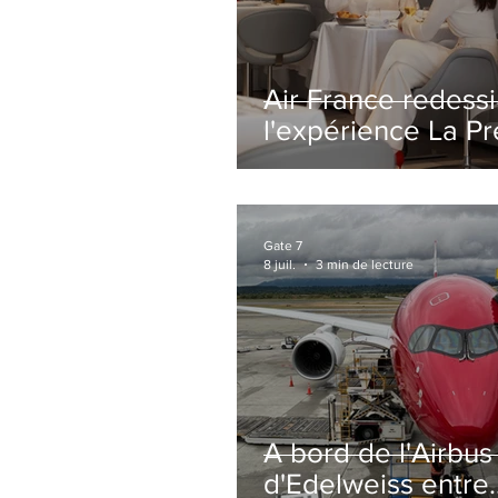
Air France redess
l'expérience La P
avec un salon
entièrement repe
Paris-CDG
Gate 7
8 juil.
3 min de lecture
A bord de l'Airbu
d'Edelweiss entre