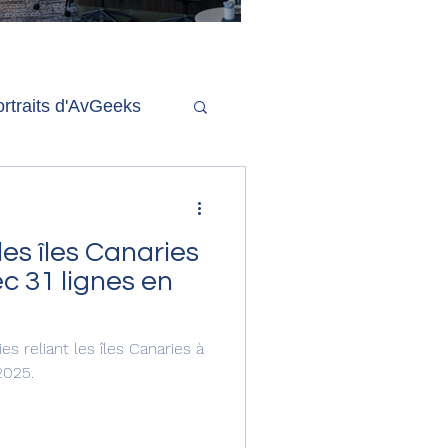
'ouverture de la
remière phase d'un
econd salon Delta One
rtraits d'AvGeeks
Coté Coulisses
les îles Canaries
c 31 lignes en
s reliant les îles Canaries à
2025.