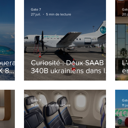
Gate 7
Gat
27 juil.
5 min de lecture
20 j
ouera
Curiosité : Deux SAAB
L
X 8
340B ukrainiens dans le
e
ciel Italien cet été
r
sa
T
o
Gate 7
Gat
15 juil.
2 min de lecture
11 ju