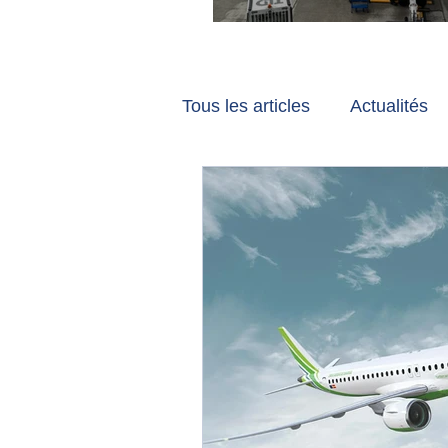
Vancouver et Zuri
Tous les articles
Actualités
Les tribunes de Gate7
a
Voyages
Reportages