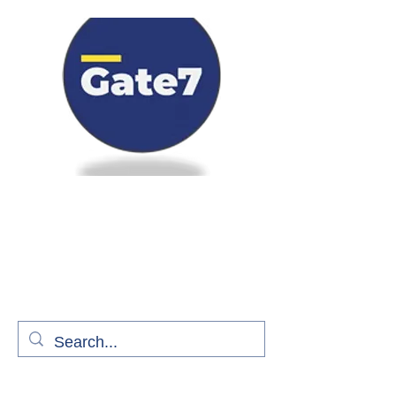
Bienvenue à bord de Gate7
le média qui fait décoller l'information
aérienne
S'abonner gratuitement pour