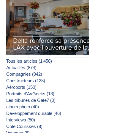
Delta renforce sa présence à
LAX avec l'ouverture de la
première phase d'un second
salon Delta One
Tous les articles
(1 458)
1 458 posts
Actualités
(874)
874 posts
Compagnies
(942)
942 posts
Constructeurs
(128)
128 posts
Aéroports
(150)
150 posts
Portraits d'AvGeeks
(13)
13 posts
Les tribunes de Gate7
(9)
9 posts
album photo
(40)
40 posts
Développement durable
(46)
46 posts
Interviews
(50)
50 posts
Coté Coulisses
(8)
8 posts
Voyages
(5)
5 posts