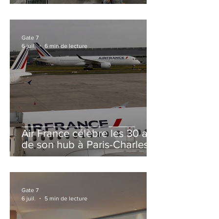
et Zurich
Gate 7
6 juil.
6 min de lecture
Air France célèbre les 30 ans
de son hub à Paris-Charles
de Gaulle
Gate 7
6 juil.
5 min de lecture