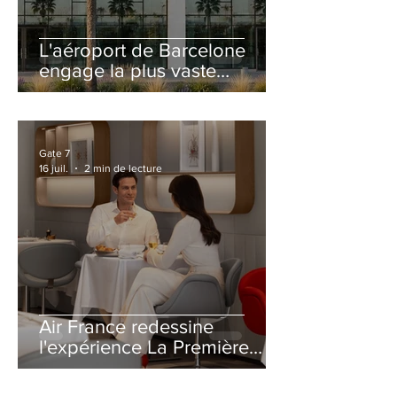
L'aéroport de Barcelone
engage la plus vaste
rénovation de son Terminal
2 depuis son ouverture
Gate 7
16 juil.
2 min de lecture
Air France redessine
l'expérience La Première
avec un salon entièrement
repensé à Paris-CDG