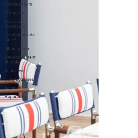
Constructeurs
Aéroports
Portraits
d'AvGeeks
Les tribunes de
Gate7
album photo
Développement
durable
Interviews
Coté Coulisses
Voyages
Reportages