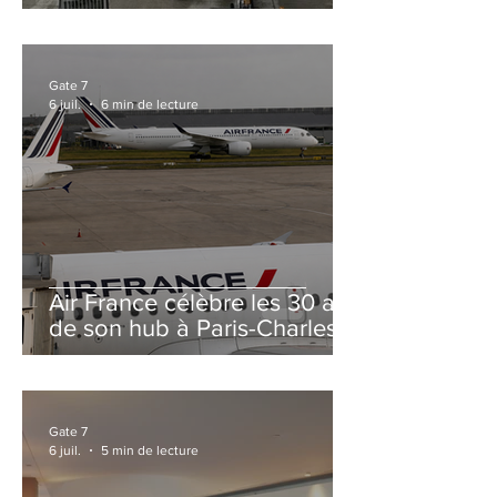
et Zurich
Gate 7
6 juil.
6 min de lecture
Air France célèbre les 30 ans
de son hub à Paris-Charles
de Gaulle
Gate 7
6 juil.
5 min de lecture