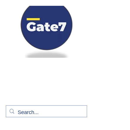
Bienvenue à bord de Gate7
le média qui fait décoller l'information
aérienne
S'abonner gratuitement pour