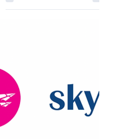
de vol pour l’été 2023 avec près de 73 vols
directs par...