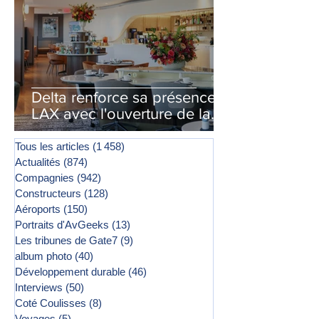
Delta renforce sa présence à
LAX avec l'ouverture de la
première phase d'un second
salon Delta One
Tous les articles
(1 458)
1 458 posts
Actualités
(874)
874 posts
Compagnies
(942)
942 posts
Constructeurs
(128)
128 posts
Aéroports
(150)
150 posts
Portraits d'AvGeeks
(13)
13 posts
Les tribunes de Gate7
(9)
9 posts
album photo
(40)
40 posts
Développement durable
(46)
46 posts
Interviews
(50)
50 posts
Coté Coulisses
(8)
8 posts
Voyages
(5)
5 posts