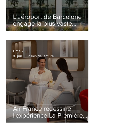
L'aéroport de Barcelone
engage la plus vaste
rénovation de son Terminal
2 depuis son ouverture
Gate 7
16 juil.
2 min de lecture
Air France redessine
l'expérience La Première
avec un salon entièrement
repensé à Paris-CDG