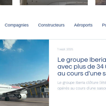
ch
Paris-Charles de Gaulle
l
p
s
Compagnies
Constructeurs
Aéroports
Po
lbum photo
Développement durable
Interviews
1 sept. 2025
Le groupe Iberia 
avec plus de 34 
au cours d'une s
Le groupe Iberia clôture l'é
opérés au cours d'une saiso