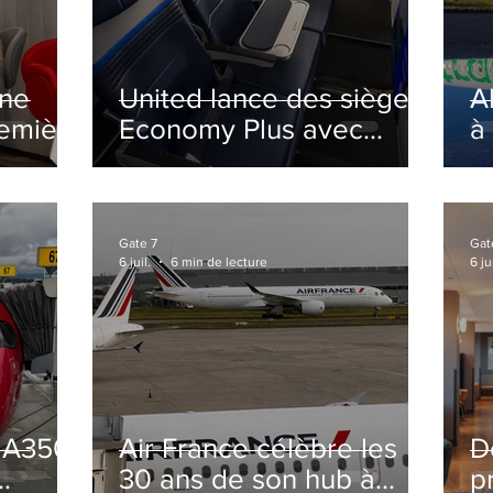
ine
United lance des sièges
A
remière
Economy Plus avec
à
siège central neutralisé
nsé à
Gate 7
Gat
6 juil.
6 min de lecture
6 jui
s A350
Air France célèbre les
D
30 ans de son hub à
p