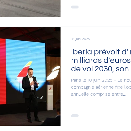
18 juin 2025
Iberia prévoit d'i
milliards d'euro
de vol 2030, son
pour les années 
Paris le 18 juin 2025 - Le n
compagnie aérienne fixe l'obj
annuelle comprise entre...