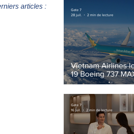
rniers articles :
Gate 7
28 juil.
2 min de lecture
Vietnam Airlines l
19 Boeing 737 MA
pour accélérer la
modernisation de 
flotte
Gate 7
16 juil.
2 min de lecture