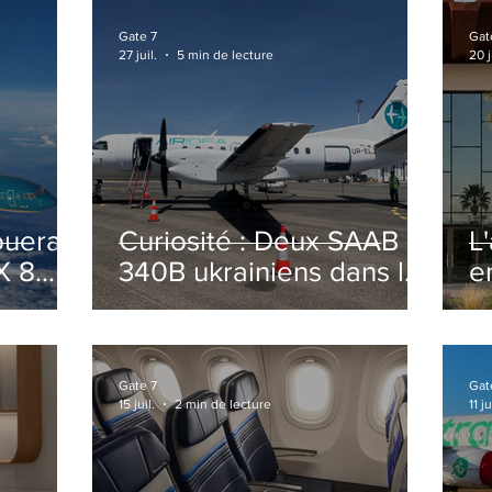
Gate 7
Gat
27 juil.
5 min de lecture
20 j
ouera
Curiosité : Deux SAAB
L
X 8
340B ukrainiens dans le
e
ciel Italien cet été
r
sa
T
o
Gate 7
Gat
15 juil.
2 min de lecture
11 ju