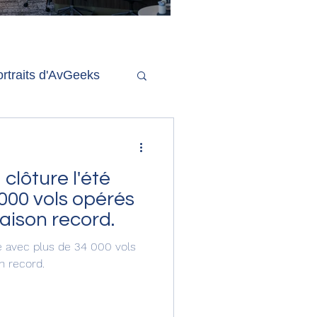
'ouverture de la
remière phase d'un
econd salon Delta One
rtraits d'AvGeeks
Coté Coulisses
clôture l'été
000 vols opérés
aison record.
té avec plus de 34 000 vols
n record.