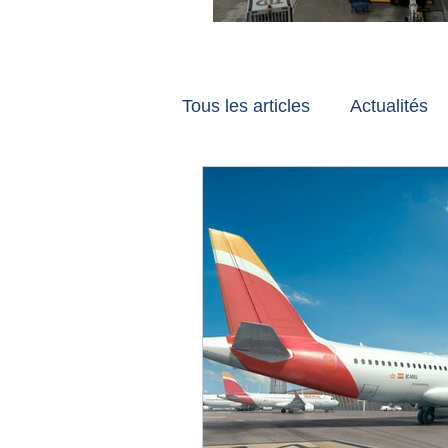
Vancouver et Zuri
Tous les articles
Actualités
Les tribunes de Gate7
a
Voyages
Reportages