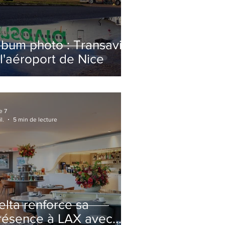
lbum photo : Transavia
 l'aéroport de Nice
e 7
l.
5 min de lecture
elta renforce sa
résence à LAX avec