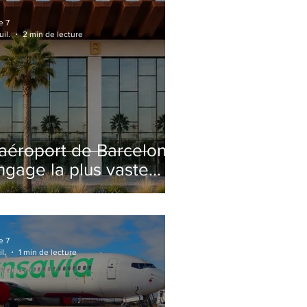
e 7
uil.
2 min de lecture
'aéroport de Barcelone
ngage la plus vaste
énovation de son
erminal 2 depuis son
uverture
e 7
il.
1 min de lecture