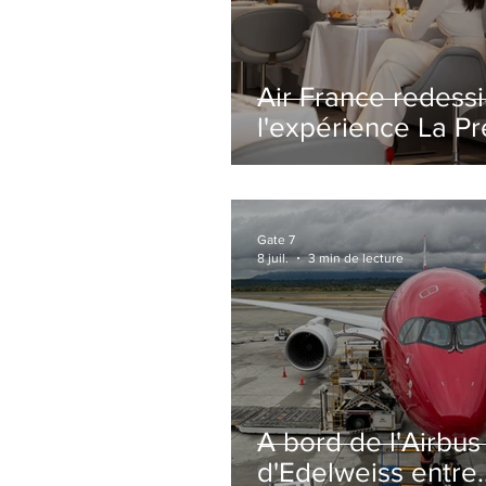
Air France redess
l'expérience La P
avec un salon
entièrement repe
Paris-CDG
Gate 7
8 juil.
3 min de lecture
A bord de l'Airbu
d'Edelweiss entre