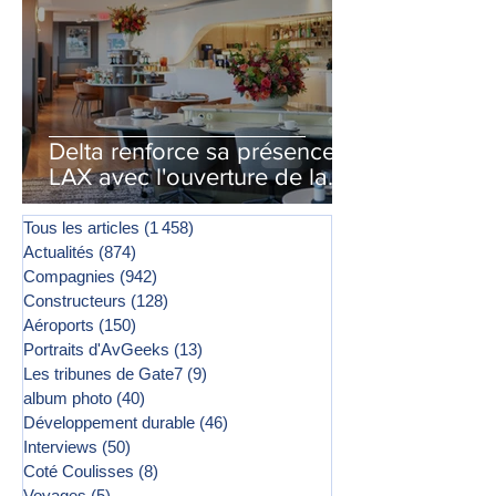
Delta renforce sa présence à
LAX avec l'ouverture de la
première phase d'un second
salon Delta One
Tous les articles
(1 458)
1 458 posts
Actualités
(874)
874 posts
Compagnies
(942)
942 posts
Constructeurs
(128)
128 posts
Aéroports
(150)
150 posts
Portraits d'AvGeeks
(13)
13 posts
Les tribunes de Gate7
(9)
9 posts
album photo
(40)
40 posts
Développement durable
(46)
46 posts
Interviews
(50)
50 posts
Coté Coulisses
(8)
8 posts
Voyages
(5)
5 posts