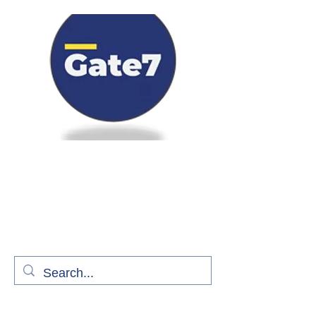
Bienvenue à bord de Gate7
le média qui fait décoller l'information
aérienne
S'abonner gratuitement pour