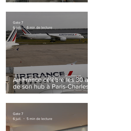
et Zurich
Gate 7
6 juil.
6 min de lecture
Air France célèbre les 30 ans
de son hub à Paris-Charles
de Gaulle
Gate 7
6 juil.
5 min de lecture