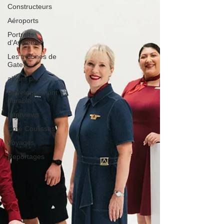
Constructeurs
Aéroports
Portraits
d'AvGeeks
Les tribunes de
Gate7
album photo
Développement
durable
Interviews
Coté Coulisses
Voyages
Reportages