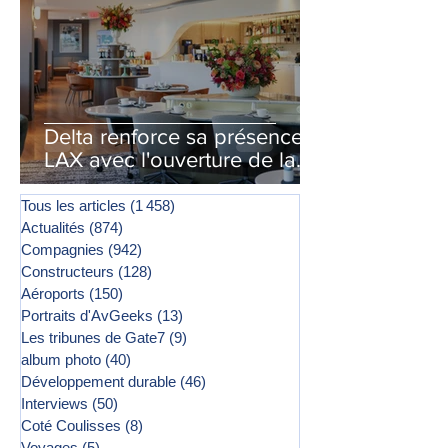
Delta renforce sa présence à
LAX avec l'ouverture de la
première phase d'un second
salon Delta One
Tous les articles
(1 458)
1 458 posts
Actualités
(874)
874 posts
Compagnies
(942)
942 posts
Constructeurs
(128)
128 posts
Aéroports
(150)
150 posts
Portraits d'AvGeeks
(13)
13 posts
Les tribunes de Gate7
(9)
9 posts
album photo
(40)
40 posts
Développement durable
(46)
46 posts
Interviews
(50)
50 posts
Coté Coulisses
(8)
8 posts
Voyages
(5)
5 posts