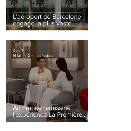
L'aéroport de Barcelone
engage la plus vaste
rénovation de son Terminal
2 depuis son ouverture
Gate 7
16 juil.
2 min de lecture
Air France redessine
l'expérience La Première
avec un salon entièrement
repensé à Paris-CDG