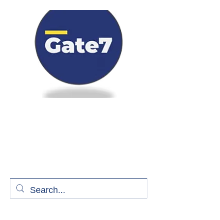
Bienvenue à bord de Gate7
le média qui fait décoller l'information
aérienne
S'abonner gratuitement pour