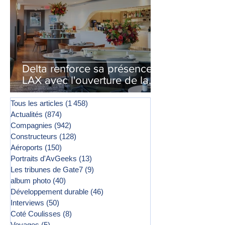
Delta renforce sa présence à
LAX avec l'ouverture de la
première phase d'un second
salon Delta One
Tous les articles
(1 458)
1 458 posts
Actualités
(874)
874 posts
Compagnies
(942)
942 posts
Constructeurs
(128)
128 posts
Aéroports
(150)
150 posts
Portraits d'AvGeeks
(13)
13 posts
Les tribunes de Gate7
(9)
9 posts
album photo
(40)
40 posts
Développement durable
(46)
46 posts
Interviews
(50)
50 posts
Coté Coulisses
(8)
8 posts
Voyages
(5)
5 posts