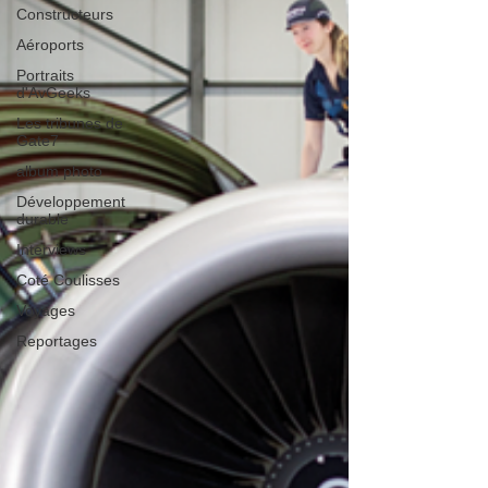
Constructeurs
Aéroports
Portraits
d'AvGeeks
Les tribunes de
Gate7
album photo
Développement
durable
Interviews
Coté Coulisses
Voyages
Reportages