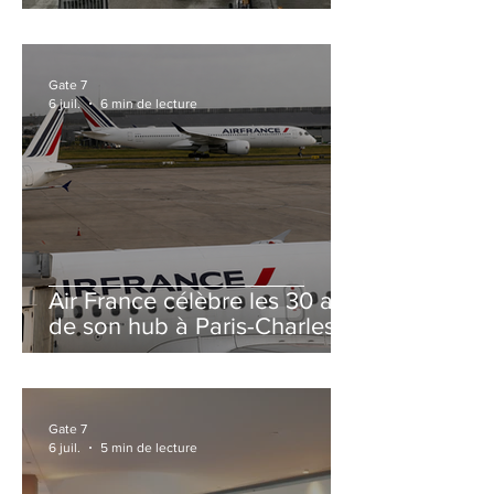
et Zurich
Gate 7
6 juil.
6 min de lecture
Air France célèbre les 30 ans
de son hub à Paris-Charles
de Gaulle
Gate 7
6 juil.
5 min de lecture