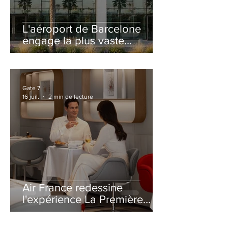
L'aéroport de Barcelone
engage la plus vaste
rénovation de son Terminal
2 depuis son ouverture
Gate 7
16 juil.
2 min de lecture
Air France redessine
l'expérience La Première
avec un salon entièrement
repensé à Paris-CDG