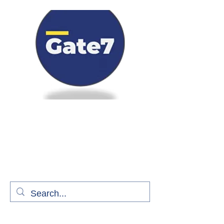
Bienvenue à bord de Gate7
le média qui fait décoller l'information
aérienne
S'abonner gratuitement pour