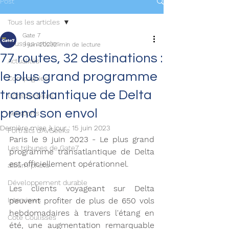
Post
Tous les articles
Gate 7
Tous les articles
9 juin 2023
2 min de lecture
77 routes, 32 destinations :
Actualités
le plus grand programme
Compagnies
transatlantique de Delta
Constructeurs
prend son envol
Aéroports
Dernière mise à jour :
15 juin 2023
Portraits d'AvGeeks
Paris le 9 juin 2023 - Le plus grand 
Les tribunes de Gate7
programme transatlantique de Delta 
est officiellement opérationnel.
album photo
Développement durable
Les clients voyageant sur Delta 
Interviews
peuvent profiter de plus de 650 vols 
hebdomadaires à travers l'étang en 
Coté Coulisses
été, une augmentation remarquable 