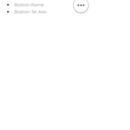
Boston-Rome
Boston-Tel Aviv
Los Angeles-Londres Heathrow
New York-Athènes
New York-JFK-Nice
New York-JFK-Reykjavík
New York-Stockholm
New York-JFK-Venice
Avril
Detroit-Munich
New York-JFK-Copenhague
New York-JFK-Geneve
New York-JFK-Londres Gatwick
Mai
Atlanta-Düsseldorf
Atlanta-Edimbourg
Atlanta-Nice
Atlanta-Venise