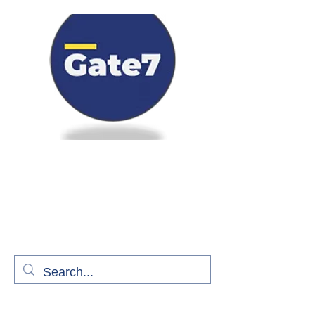
Bienvenue à bord de Gate7
le média qui fait décoller l'information
aérienne
S'abonner gratuitement pour