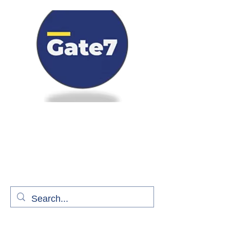
Bienvenue à bord de Gate7
le média qui fait décoller l'information
aérienne
S'abonner gratuitement pour