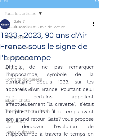
Post
Tous les articles
Gate 7
Tous les articles
19 sept. 2023
6 min de lecture
1933 - 2023, 90 ans d'Air
Actualités
France sous le signe de
Compagnies
l'hippocampe
Constructeurs
Difficile de ne pas remarquer 
Aéroports
l'hippocampe, symbole de la 
Portraits d'AvGeeks
compagnie depuis 1933, sur les 
appareils d'Air France. Pourtant celui 
Les tribunes de Gate7
que certains appellent 
album photo
affectueusement "la crevette",  s'était 
Développement durable
fait plus discret au fil du temps avant 
son grand retour. Gate7 vous propose 
Interviews
de découvrir l'évolution de 
Coté Coulisses
l'hippocampe à travers le temps en 