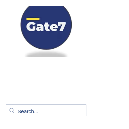
Bienvenue à bord de Gate7
le média qui fait décoller l'information
aérienne
S'abonner gratuitement pour