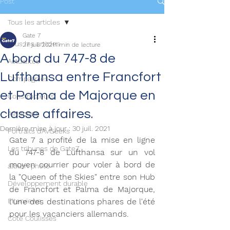
Post
Tous les articles
Gate 7
Tous les articles
27 juil. 2021
1 min de lecture
A bord du 747-8 de
Actualités
Lufthansa entre Francfort
Compagnies
et Palma de Majorque en
Constructeurs
classe affaires.
Aéroports
Dernière mise à jour :
30 juil. 2021
Portraits d'AvGeeks
Gate 7 a profité de la mise en ligne 
Les tribunes de Gate7
du 747-8 de Lufthansa sur un vol 
moyen courrier pour voler à bord de 
album photo
la "Queen of the Skies" entre son Hub 
Développement durable
de Francfort et Palma de Majorque, 
Interviews
l'une des destinations phares de l'été 
pour les vacanciers allemands.
Coté Coulisses