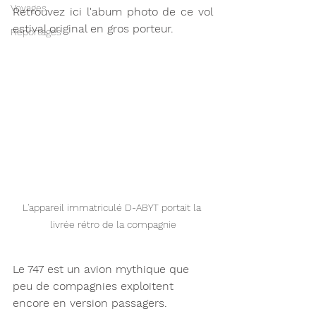
Voyages
Retrouvez ici l'abum photo de ce vol 
estival original en gros porteur. 
Reportages
L'appareil immatriculé D-ABYT portait la 
livrée rétro de la compagnie
Le 747 est un avion mythique que 
peu de compagnies exploitent 
encore en version passagers. 