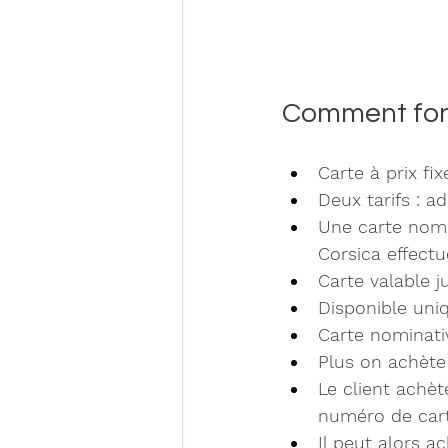
Comment fonc
Carte à prix fix
Deux tarifs : a
Une carte nomin
Corsica effect
Carte valable j
Disponible uni
Carte nominati
Plus on achète 
Le client achè
numéro de cart
Il peut alors a