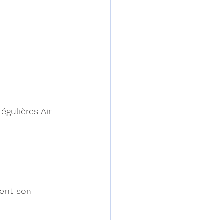
égulières Air 
ent son 