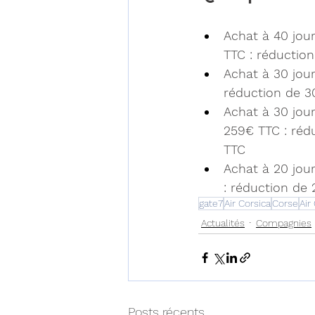
Achat à 40 jou
TTC : réduction
Achat à 30 jour
réduction de 30
Achat à 30 jour
259€ TTC : rédu
TTC
Achat à 20 jou
: réduction de 
gate7
Air Corsica
Corse
Air
Actualités
Compagnies
Posts récents