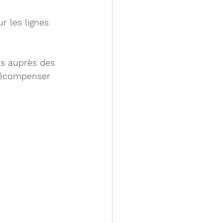
r les lignes 
ris auprès des 
 récompenser 