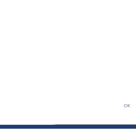
S'abonner gratuitement pour
article
OK