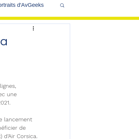
rtraits d'AvGeeks
Coté Coulisses
la
ignes, 
vec une 
021. 
le lancement 
éficier de 
) d’Air Corsica.