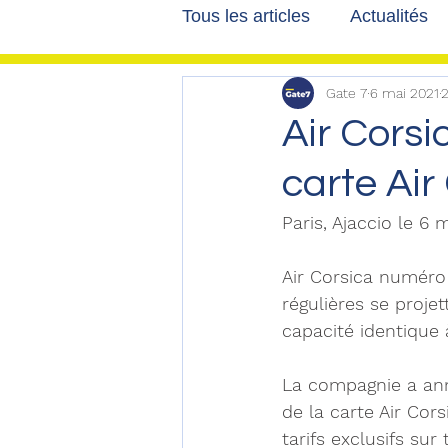
Tous les articles
Actualités
Gate 7
6 mai 2021
2
Les tribunes de Gate7
a
Air Corsi
carte Air
Voyages
Reportages
Paris, Ajaccio le 6 
Air Corsica numéro 
régulières se proje
capacité identique 
La compagnie a ann
de la carte Air Cor
tarifs exclusifs sur 