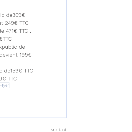
lic de369€ 
ent 249€ TTC
de 471€ TTC : 
1€TTC
xpublic de 
 devient 199€ 
ic de159€ TTC 
39€ TTC
Flyer
Voir tout