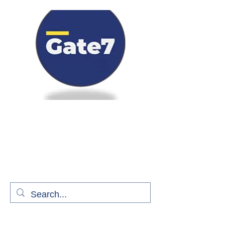
Bienvenue à bord de Gate7
le média qui fait décoller l'information
aérienne
S'abonner gratuitement pour