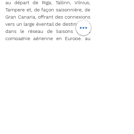
au départ de Riga, Tallinn, Vilnius, 
Tampere et, de façon saisonnière, de 
Gran Canaria, offrant des connexions 
vers un large éventail de destinations 
dans le réseau de liaisons de la 
compagnie aérienne en Europe, au 
Moyen-Orient, en Afrique du Nord et 
dans la région du Caucase.
Gate7 / 
air Baltic
Estonie
Hurghada
Lituanie
Madère
Innsbruck
Tallinn
Gran Canaria
Compagnies
Actualités