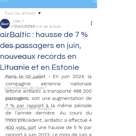
Post
Tous les articles
Gate 7
Tous les articles
10 juil. 2024
2 min de lecture
airBaltic : hausse de 7 %
Actualités
des passagers en juin,
Compagnies
nouveaux records en
Constructeurs
Lituanie et en Estonie
Aéroports
Paris le 10 juillet - En juin 2024, la 
Portraits d'AvGeeks
compagnie aérienne nationale 
Les tribunes de Gate7
lettone airBaltic a transporté 488 200 
passagers, soit une augmentation de 
album photo
7 % par rapport à la même période 
Développement durable
de l'année dernière. Au cours du 
Interviews
mois précédent, airBaltic a effectué 4 
400 vols, soit une hausse de 5 % par 
Coté Coulisses
rapport à juin 2023. Le mois de juin a 