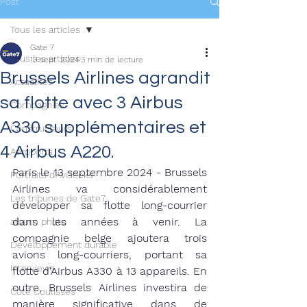
Post
Tous les articles
Gate 7
Tous les articles
13 sept. 2024
3 min de lecture
Brussels Airlines agrandit
Actualités
sa flotte avec 3 Airbus
Compagnies
A330 supplémentaires et
Constructeurs
4 Airbus A220.
Aéroports
Paris le 13 septembre 2024 - Brussels 
Portraits d'AvGeeks
Airlines va considérablement 
Les tribunes de Gate7
développer sa flotte long-courrier 
dans les années à venir. La 
album photo
compagnie belge ajoutera trois 
Développement durable
avions long-courriers, portant sa 
Interviews
flotte d'Airbus A330 à 13 appareils. En 
outre, Brussels Airlines investira de 
Coté Coulisses
manière significative dans de 