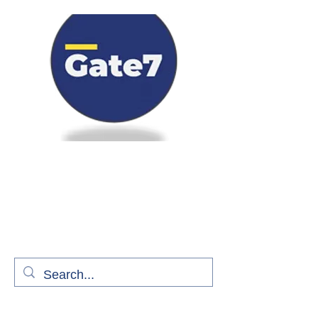
Bienvenue à bord de Gate7
le média qui fait décoller l'information
aérienne
S'abonner gratuitement pour