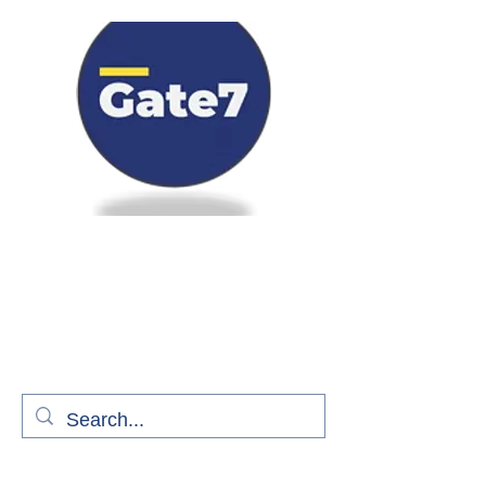
Bienvenue à bord de Gate7
le média qui fait décoller l'information
aérienne
S'abonner gratuitement pour