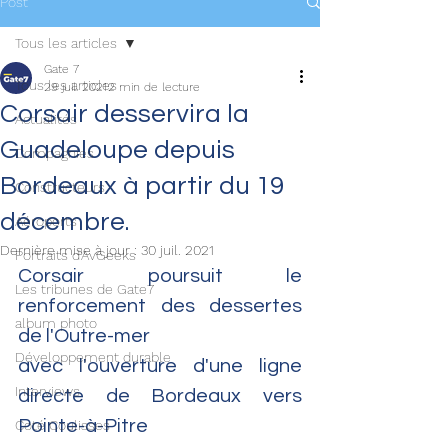
Post
Tous les articles
Gate 7
Tous les articles
29 juil. 2021
2 min de lecture
Corsair desservira la
Actualités
Guadeloupe depuis
Compagnies
Bordeaux à partir du 19
Constructeurs
décembre.
Aéroports
Dernière mise à jour :
30 juil. 2021
Portraits d'AvGeeks
Corsair poursuit le 
Les tribunes de Gate7
renforcement des dessertes 
album photo
de l'Outre-mer
Développement durable
avec l'ouverture d'une ligne 
Interviews
directe de Bordeaux vers 
Pointe-à-Pitre 
Coté Coulisses