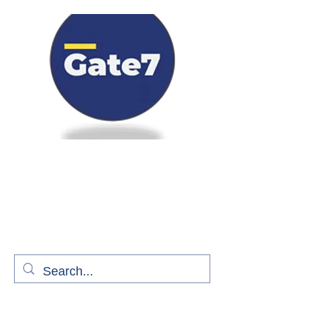
Bienvenue à bord de Gate7
le média qui fait décoller l'information
aérienne
S'abonner gratuitement pour