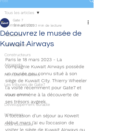
Post
Tous les articles
Gate 7
Tous les articles
18 mars 2023
3 min de lecture
Découvrez le musée de
Actualités
Kuwait Airways
Compagnies
Constructeurs
Paris le 18 mars 2023 - La 
Aéroports
compagnie Kuwait Airways possède 
un musée peu connu situé à son 
Portraits d'AvGeeks
siège de Kuwait City. Thierry Wheeler 
Les tribunes de Gate7
l'a visité récemment pour Gate7 et 
vous emmène à la découverte de 
album photo
ses trésors avgeek. 
Développement durable
Interviews
A l’occasion d’un séjour au Koweit 
début mars j’ai eu l’occasion de 
Coté Coulisses
visiter le siège de Kuwait Airways ou 