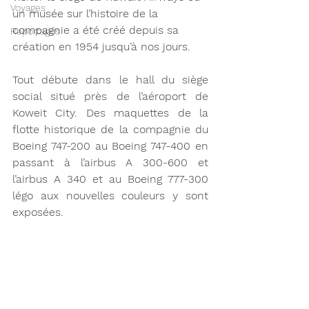
Voyages
un musée sur l’histoire de la 
compagnie a été créé depuis sa 
Reportages
création en 1954 jusqu’à nos jours. 
Tout débute dans le hall du siège 
social situé près de l’aéroport de 
Koweit City. Des maquettes de la 
flotte historique de la compagnie du 
Boeing 747-200 au Boeing 747-400 en 
passant à l’airbus A 300-600 et 
l’airbus A 340 et au Boeing 777-300 
légo aux nouvelles couleurs y sont 
exposées. 