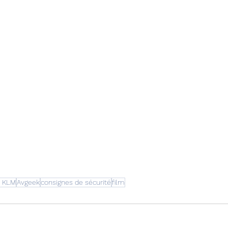
e KLM
Avgeek
consignes de sécurité
film