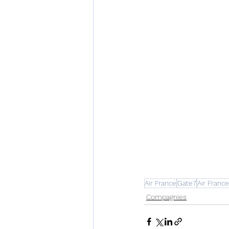
Air France
Gate7
Air Franc
Compagnies