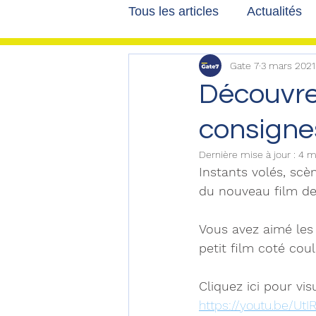
Tous les articles
Actualités
Gate 7
3 mars 2021
Les tribunes de Gate7
a
Découvrez
consignes
Voyages
Reportages
Dernière mise à jour :
4 m
Instants volés, scè
du nouveau film des
Vous avez aimé les 
petit film coté coul
Cliquez ici pour visu
https://youtu.be/Ut