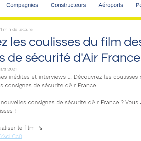
Compagnies
Constructeurs
Aéroports
Po
1 min de lecture
lbum photo
Développement durable
Interviews
 les coulisses du film de
 de sécurité d'Air France
ars 2021
nes inédites et interviews … Découvrez les coulisses
 consignes de sécurité d'Air France
nouvelles consignes de sécurité d'Air France ? Vous a
isses ! 
aliser le film 
 ↘️
IRYXcLCc8