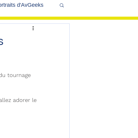
rtraits d'AvGeeks
Coté Coulisses
s
 du tournage 
llez adorer le 