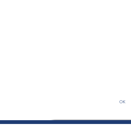
S'abonner gratuitement pour
article
OK