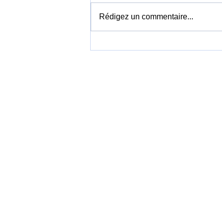
Rédigez un commentaire...
Vietnam Airlines louera 19
Boeing 737 MAX 8 pour
accélérer la modernisation
de sa flotte