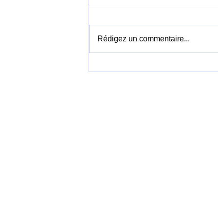
Rédigez un commentaire...
Vietnam Airlines louera 19
Boeing 737 MAX 8 pour
accélérer la modernisation
de sa flotte