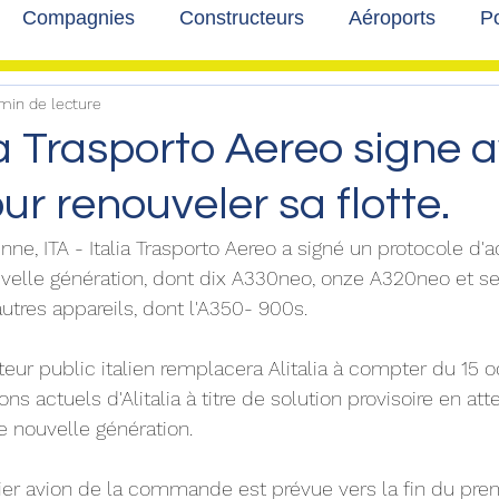
Compagnies
Constructeurs
Aéroports
Po
 min de lecture
lbum photo
Développement durable
Interviews
lia Trasporto Aereo signe 
ur renouveler sa flotte.
enne, ITA - Italia Trasporto Aereo a signé un protocole d'
uvelle génération, dont dix A330neo, onze A320neo et se
utres appareils, dont l'A350- 900s.
ur public italien remplacera Alitalia à compter du 15 oc
ns actuels d'Alitalia à titre de solution provisoire en att
de nouvelle génération. 
ier avion de la commande est prévue vers la fin du prem