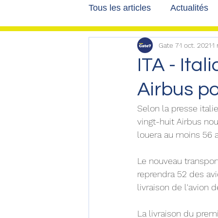
Tous les articles
Actualités
Gate 7
1 oct. 2021
1
Les tribunes de Gate7
a
ITA - Ita
Airbus po
Voyages
Reportages
Selon la presse itali
vingt-huit Airbus no
louera au moins 56 a
Le nouveau transporte
reprendra 52 des avio
livraison de l'avion 
La livraison du prem