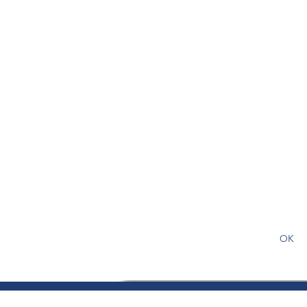
S'abonner gratuitement pour
article
OK