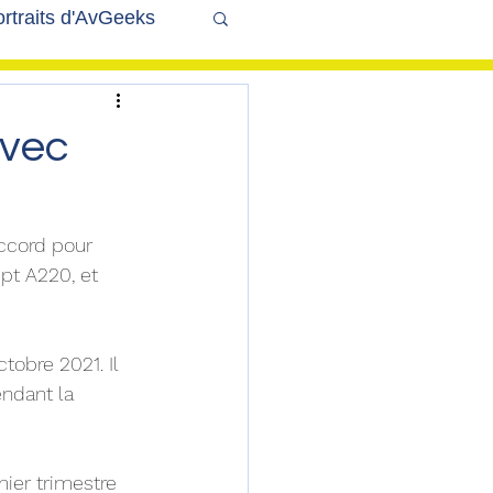
rtraits d'AvGeeks
Coté Coulisses
avec
accord pour 
pt A220, et 
tobre 2021. Il 
endant la 
ier trimestre 