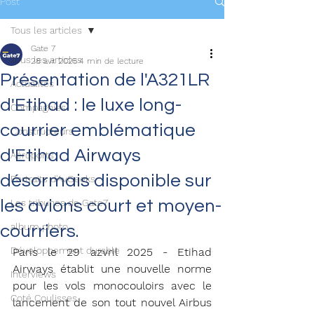
Post
Tous les articles
Gate 7
Tous les articles
28 avr. 2025
4 min de lecture
Présentation de l'A321LR
Actualités
d'Etihad : le luxe long-
Compagnies
courrier emblématique
Constructeurs
d'Etihad Airways
Aéroports
désormais disponible sur
Portraits d'AvGeeks
les avions court et moyen-
Les tribunes de Gate7
album photo
courriers.
Développement durable
Paris le 29 azvril 2025 - Etihad 
Airways établit une nouvelle norme 
Interviews
pour les vols monocouloirs avec le 
Coté Coulisses
lancement de son tout nouvel Airbus 