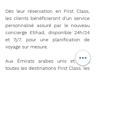
Dès leur réservation en First Class, 
les clients bénéficieront d'un service 
personnalisé assuré par le nouveau 
concierge Etihad, disponible 24h/24 
et 7j/7, pour une planification de 
voyage sur mesure.
Aux Émirats arabes unis et dans 
toutes les destinations First Class, les 
clients bénéficieront d'un service de 
chauffeur privé depuis et vers 
l'aéroport, leur offrant une 
expérience fluide, du début à la fin. 
Les passagers First Class seront 
également accompagnés 
personnellement lors de 
l'enregistrement dédié jusqu'au salon 
Etihad First, puis pour 