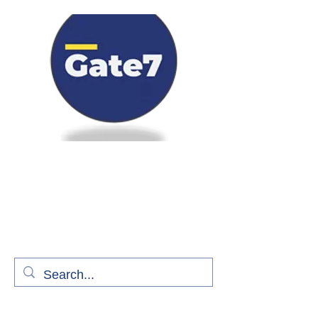
Bienvenue à bord de Gate7
le média qui fait décoller l'information
aérienne
S'abonner gratuitement pour