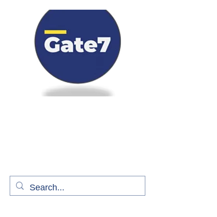
Bienvenue à bord de Gate7
le média qui fait décoller l'information
aérienne
S'abonner gratuitement pour