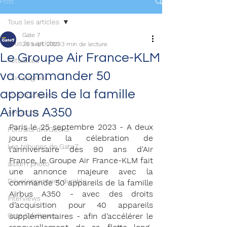
Post
Tous les articles
Gate 7
Tous les articles
25 sept. 2023
3 min de lecture
Le Groupe Air France-KLM
Actualités
va commander 50
Compagnies
appareils de la famille
Constructeurs
Airbus A350
Aéroports
Paris le 25 septembre 2023 - A deux 
Portraits d'AvGeeks
jours de la célebration de 
Les tribunes de Gate7
l'anniversaire des 90 ans d'Air 
France, le Groupe Air France-KLM fait 
album photo
une annonce majeure avec la 
Développement durable
commande 50 appareils de la famille 
Airbus A350 - avec des droits 
Interviews
d’acquisition pour 40 appareils 
Coté Coulisses
supplémentaires - afin d’accélérer le 