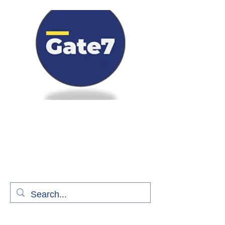
Bienvenue à bord de Gate7
le média qui fait décoller l'information
aérienne
S'abonner gratuitement pour