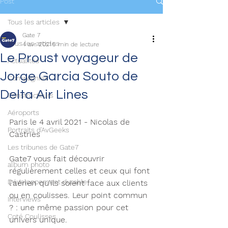
Post
Tous les articles
Gate 7
Tous les articles
4 avr. 2021
5 min de lecture
Le Proust voyageur de
Actualités
Jorge Garcia Souto de
Compagnies
Delta Air Lines
Constructeurs
Aéroports
Paris le 4 avril 2021 - Nicolas de 
Portraits d'AvGeeks
Castries 
Les tribunes de Gate7
Gate7 vous fait découvrir 
album photo
régulièrement celles et ceux qui font 
Développement durable
l'aérien qu'ils soient face aux clients 
ou en coulisses. Leur point commun 
Interviews
? : une même passion pour cet 
Coté Coulisses
univers unique. 