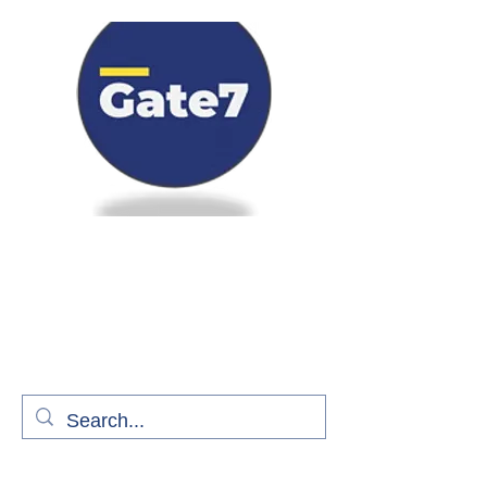
Bienvenue à bord de Gate7
le média qui fait décoller l'information
aérienne
S'abonner gratuitement pour