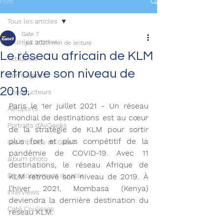
Post
Tous les articles
Gate 7
Tous les articles
1 juil. 2021
1 min de lecture
Le réseau africain de KLM
Actualités
retrouve son niveau de
Compagnies
2019.
Constructeurs
Paris le 1er juillet 2021 - Un réseau 
Aéroports
mondial de destinations est au cœur 
Portraits d'AvGeeks
de la stratégie de KLM pour sortir 
plus fort et plus compétitif de la 
Les tribunes de Gate7
pandémie de COVID-19. Avec 11 
album photo
destinations, le réseau Afrique de 
Développement durable
KLM retrouve son niveau de 2019. À 
l'hiver 2021, Mombasa (Kenya) 
Interviews
deviendra la dernière destination du 
Coté Coulisses
réseau KLM.