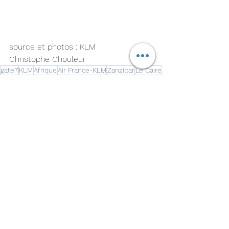
source et photos : KLM 
Christophe Chouleur 
gate7
KLM
Afrique
Air France-KLM
Zanzibar
Le Caire
Momabasa
Actualités
Compagnies
Voir tout
Posts récents