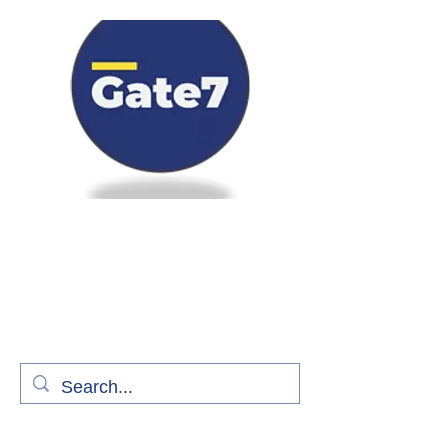
Bienvenue à bord de Gate7
le média qui fait décoller l'information
aérienne
S'abonner gratuitement pour