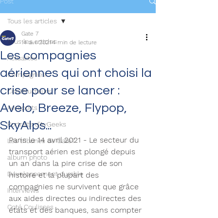
Post
Tous les articles
Gate 7
Tous les articles
14 avr. 2021
4 min de lecture
Les compagnies
Actualités
aériennes qui ont choisi la
Compagnies
crise pour se lancer :
Constructeurs
Avelo, Breeze, Flypop,
Aéroports
SkyAlps...
Portraits d'AvGeeks
Paris le 14 avril 2021 - Le secteur du 
Les tribunes de Gate7
transport aérien est plongé depuis 
album photo
un an dans la pire crise de son 
Développement durable
histoire et la plupart des 
compagnies ne survivent que grâce 
Interviews
aux aides directes ou indirectes des 
Coté Coulisses
états et des banques, sans compter 