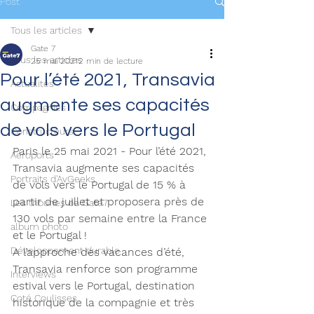
Post
Tous les articles
Gate 7
Tous les articles
25 mai 2021
2 min de lecture
Pour l’été 2021, Transavia
Actualités
augmente ses capacités
Compagnies
de vols vers le Portugal
Constructeurs
Paris le 25 mai 2021 - Pour l’été 2021, 
Aéroports
Transavia augmente ses capacités 
Portraits d'AvGeeks
de vols vers le Portugal de 15 % à 
partir de juillet et proposera près de 
Les tribunes de Gate7
130 vols par semaine entre la France 
album photo
et le Portugal !
Développement durable
A l’approche des vacances d’été, 
Transavia renforce son programme 
Interviews
estival vers le Portugal, destination 
Coté Coulisses
historique de la compagnie et très 