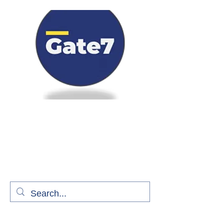
Bienvenue à bord de Gate7
le média qui fait décoller l'information
aérienne
S'abonner gratuitement pour