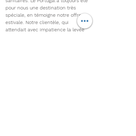
sanitaires. Le Portugal a toujours été 
pour nous une destination très 
spéciale, en témoigne notre offre 
estivale. Notre clientèle, qui 
attendait avec impatience la levée 
des restrictions, peut désormais 
planifier ses voyages en toute 
sérénité. » explique Nicolas Henin, 
directeur général adjoint Commercial 
et Marketing Transavia France.
gate7
Christophe Chouleur
Transavia
Paris Orly
Nantes-Atlantique
Montpellier
Nicolas Hénin
Lisbonne
Portugal
Low cost Air france KLM
Actualités
Compagnies
Voir tout