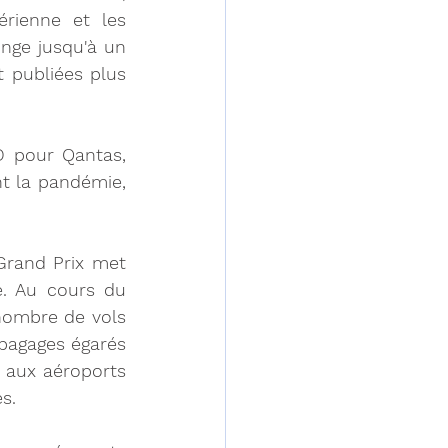
rienne et les 
nge jusqu'à un 
 publiées plus 
 pour Qantas, 
t la pandémie, 
rand Prix met 
e. Au cours du 
nombre de vols 
bagages égarés 
é aux aéroports 
s.