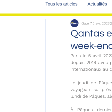
Tous les articles
Actualités
Gate 7
5 avr. 2023
2
Les tribunes de Gate7
a
Qantas e
week-end
Voyages
Reportages
Paris le 5 avril 20
depuis 2019 avec p
internationaux au 
Le jeudi de Pâque
voyageant sur près
lundi de Pâques, al
À Pâques dernier