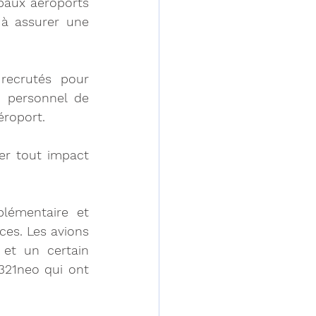
aux aéroports 
à assurer une 
ecrutés pour 
 personnel de 
éroport.
er tout impact 
lémentaire et 
es. Les avions 
et un certain 
21neo qui ont 