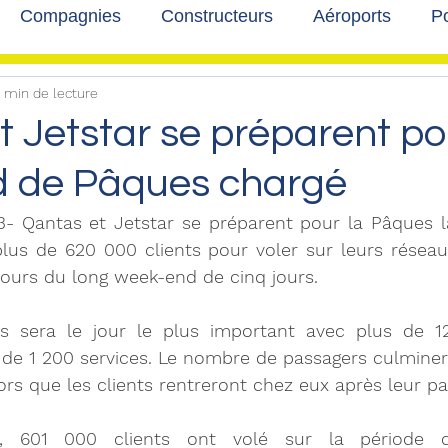
Compagnies
Constructeurs
Aéroports
Po
 min de lecture
lbum photo
Développement durable
Interviews
t Jetstar se préparent po
 de Pâques chargé
23- Qantas et Jetstar se préparent pour la Pâques l
lus de 620 000 clients pour voler sur leurs réseau
cours du long week-end de cinq jours.
s sera le jour le plus important avec plus de 12
 de 1 200 services. Le nombre de passagers culminer
ors que les clients rentreront chez eux après leur p
, 601 000 clients ont volé sur la période d