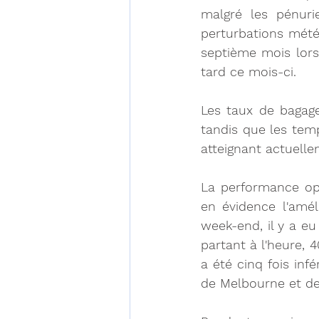
malgré les pénuri
perturbations mété
septième mois lors
tard ce mois-ci.
Les taux de bagag
tandis que les temp
atteignant actuell
La performance op
en évidence l'améli
week-end, il y a e
partant à l'heure, 
a été cinq fois infé
de Melbourne et d