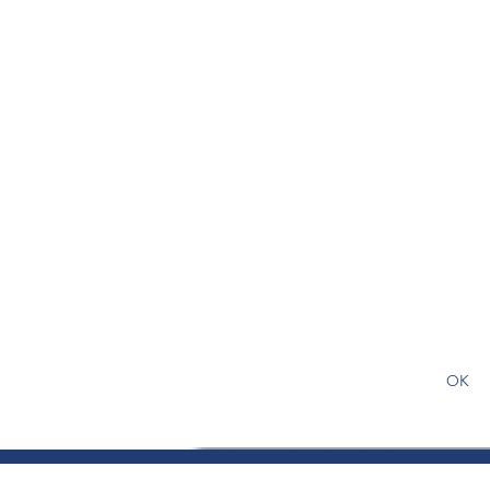
S'abonner gratuitement pour
article
OK