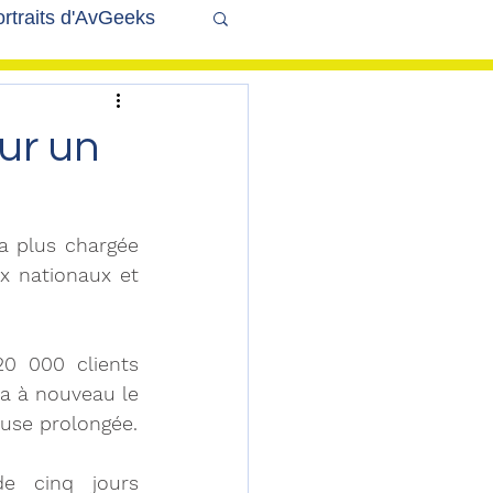
rtraits d'AvGeeks
Coté Coulisses
ur un
a plus chargée 
x nationaux et 
0 000 clients 
a à nouveau le 
ause prolongée.
e cinq jours 