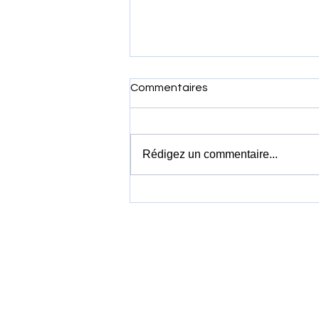
Commentaires
Rédigez un commentaire...
Vietnam Airlines louera 19
Boeing 737 MAX 8 pour
accélérer la modernisation
de sa flotte