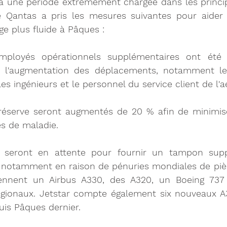
a une période extrêmement chargée dans les princip
e Qantas a pris les mesures suivantes pour aider 
e plus fluide à Pâques :
ployés opérationnels supplémentaires ont été r
 l'augmentation des déplacements, notamment le
 les ingénieurs et le personnel du service client de l'a
a réserve seront augmentés de 20 % afin de minimis
és de maladie.
 seront en attente pour fournir un tampon supp
, notamment en raison de pénuries mondiales de pièc
nnent un Airbus A330, des A320, un Boeing 737 
gionaux. Jetstar compte également six nouveaux A3
puis Pâques dernier.