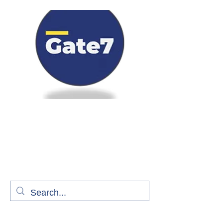
Bienvenue à bord de Gate7
le média qui fait décoller l'information
aérienne
S'abonner gratuitement pour