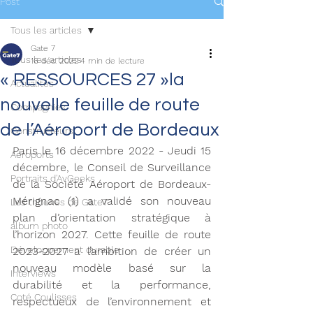
Post
Tous les articles
Gate 7
Tous les articles
16 déc. 2022
4 min de lecture
« RESSOURCES 27 »la
Actualités
nouvelle feuille de route
Compagnies
de l’Aéroport de Bordeaux
Constructeurs
Paris le 16 décembre 2022 - Jeudi 15 
Aéroports
décembre, le Conseil de Surveillance 
Portraits d'AvGeeks
de la Société Aéroport de Bordeaux-
Mérignac (1) a validé son nouveau 
Les tribunes de Gate7
plan d’orientation stratégique à 
album photo
l’horizon 2027. Cette feuille de route 
Développement durable
2023-2027 a l’ambition de créer un 
nouveau modèle basé sur la 
Interviews
durabilité et la performance, 
Coté Coulisses
respectueux de l’environnement et 