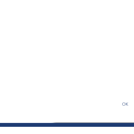
S'abonner gratuitement pour
article
OK