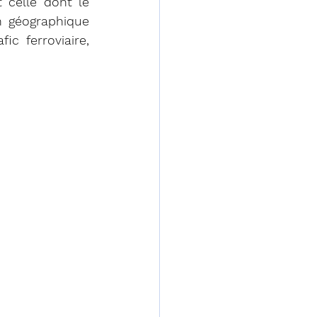
 celle dont le 
n géographique 
c ferroviaire, 