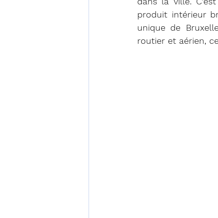
dans la ville. C'es
produit intérieur b
unique de Bruxelle
routier et aérien, c