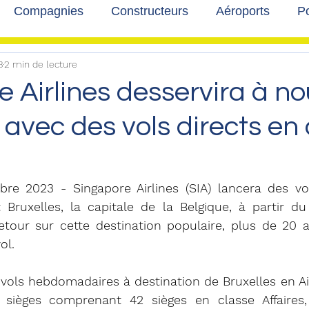
Compagnies
Constructeurs
Aéroports
Po
3
2 min de lecture
lbum photo
Développement durable
Interviews
e Airlines desservira à n
 avec des vols directs en 
bre 2023 - Singapore Airlines (SIA) lancera des vo
Bruxelles, la capitale de la Belgique, à partir du 
etour sur cette destination populaire, plus de 20 a
ol.
 vols hebdomadaires à destination de Bruxelles en A
3 sièges comprenant 42 sièges en classe Affaires,