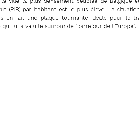
t la ville la plus densément peuplée de Belgique et
rut (PIB) par habitant est le plus élevé. La situatio
s en fait une plaque tournante idéale pour le trafi
e qui lui a valu le surnom de "carrefour de l'Europe".