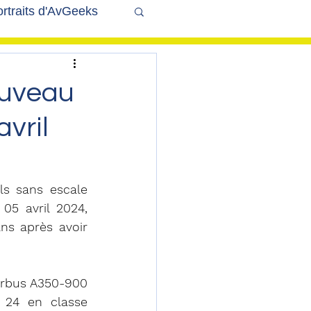
rtraits d'AvGeeks
Coté Coulisses
ouveau
avril
ls sans escale 
05 avril 2024, 
ns après avoir 
irbus A350-900 
 24 en classe 