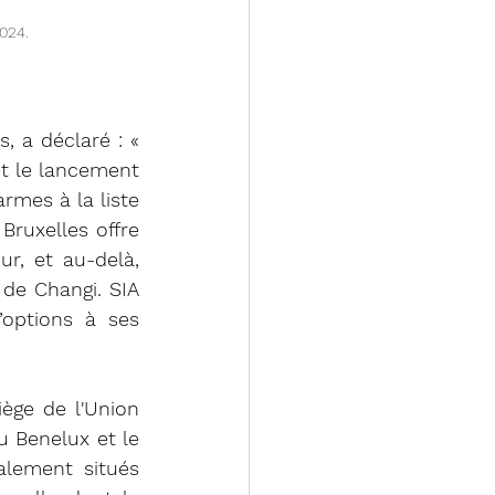
2024.
 a déclaré : « 
t le lancement 
rmes à la liste 
ruxelles offre 
, et au-delà, 
de Changi. SIA 
’options à ses 
ège de l'Union 
 Benelux et le 
alement situés 