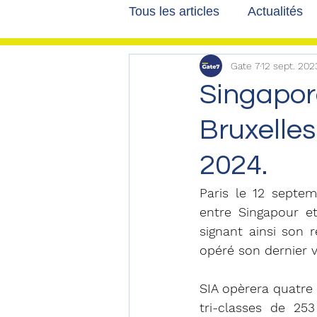
Tous les articles
Actualités
Gate 7
12 sept. 202
Les tribunes de Gate7
a
Singapor
Bruxelles
Voyages
Reportages
2024.
Paris le 12 septem
entre Singapour et 
signant ainsi son r
opéré son dernier v
SIA opèrera quatre
tri-classes de 25