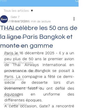
Post
Tous les articles
Gate 7
Tous les articles
16 déc. 2025
5 min de lecture
THAI célèbre les 50 ans de
Actualités
la ligne Paris Bangkok et
Compagnies
monte en gamme
Constructeurs
Paris le 16 décembre 2025 - Il y a un 
Aéroports
peu plus de 50 ans le premier avion 
Portraits d'AvGeeks
de Thai Airways International en 
provenance de Bangkok se posait à 
Les tribunes de Gate7
Paris. La compagnie a fêté ce demi-
album photo
siècle de desserte lors d’un 
Développement durable
évènement festif ou ont défilé des 
équipages en uniforme des 
Interviews
différentes époques.
Coté Coulisses
A cette occasion, Gate7 a rencontré 