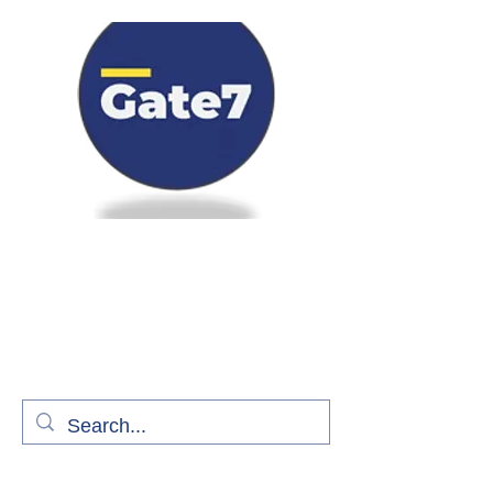
Bienvenue à bord de Gate7
le média qui fait décoller l'information
aérienne
S'abonner gratuitement pour