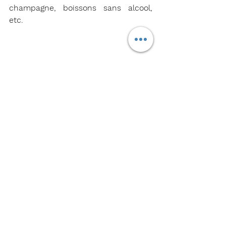
champagne, boissons sans alcool, 
etc.
THAI dispose de plusieurs salons à Bangkok 
et d'un salon à Paris CDG 
G7 : THAI est-elle engagée dans 
une démarche de 
développement plus durable ?