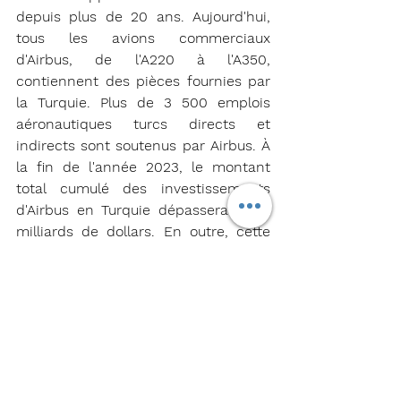
depuis plus de 20 ans. Aujourd'hui, 
tous les avions commerciaux 
d'Airbus, de l'A220 à l'A350, 
contiennent des pièces fournies par 
la Turquie. Plus de 3 500 emplois 
aéronautiques turcs directs et 
indirects sont soutenus par Airbus. À 
la fin de l'année 2023, le montant 
total cumulé des investissements 
d'Airbus en Turquie dépassera les 4 
milliards de dollars. En outre, cette 
collaboration de 20 ans a permis 
d'acquérir une grande expertise, des 
avancées technologiques et une 
main-d'œuvre hautement qualifiée 
dans le secteur aérospatial turc.
Ces initiatives visent à développer 