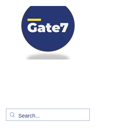
Bienvenue à bord de Gate7
le média qui fait décoller l'information
aérienne
S'abonner gratuitement pour