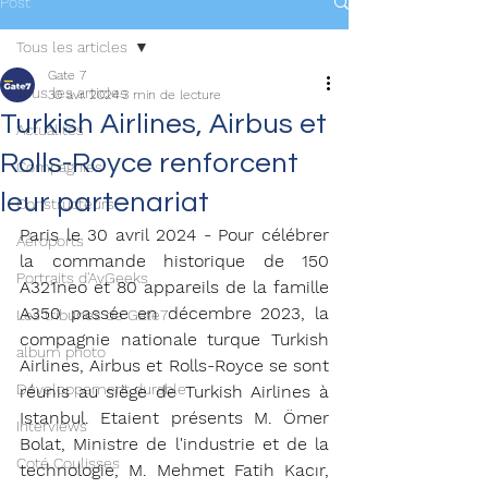
Post
Tous les articles
Gate 7
Tous les articles
30 avr. 2024
3 min de lecture
Turkish Airlines, Airbus et
Actualités
Rolls-Royce renforcent
Compagnies
leur partenariat
Constructeurs
Paris le 30 avril 2024 - Pour célébrer 
Aéroports
la commande historique de 150 
Portraits d'AvGeeks
A321neo et 80 appareils de la famille 
A350 passée en décembre 2023, la 
Les tribunes de Gate7
compagnie nationale turque Turkish 
album photo
Airlines, Airbus et Rolls-Royce se sont 
Développement durable
réunis au siège de Turkish Airlines à 
Istanbul. Etaient présents M. Ömer 
Interviews
Bolat, Ministre de l'industrie et de la 
Coté Coulisses
technologie, M. Mehmet Fatih Kacır, 