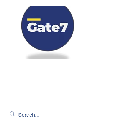
Bienvenue à bord de Gate7
le média qui fait décoller l'information
aérienne
S'abonner gratuitement pour