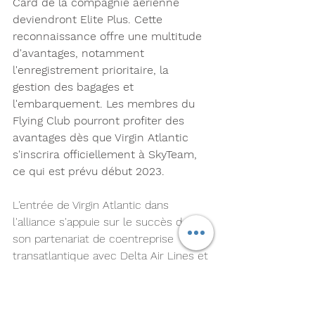
Card de la compagnie aérienne 
deviendront Elite Plus. Cette 
reconnaissance offre une multitude 
d'avantages, notamment 
l'enregistrement prioritaire, la 
gestion des bagages et 
l'embarquement. Les membres du 
Flying Club pourront profiter des 
avantages dès que Virgin Atlantic 
s'inscrira officiellement à SkyTeam, 
ce qui est prévu début 2023.
L'entrée de Virgin Atlantic dans 
l'alliance s'appuie sur le succès de 
son partenariat de coentreprise 
transatlantique avec Delta Air Lines et 
Air France-KLM, chacun déjà membre 
de longue date de SkyTeam. Les 
quatre partenaires sont situés au 