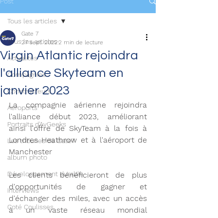
Post
Tous les articles
Gate 7
Tous les articles
27 sept. 2022
2 min de lecture
Virgin Atlantic rejoindra
Actualités
l'alliance Skyteam en
Compagnies
janvier 2023
Constructeurs
La compagnie aérienne rejoindra 
Aéroports
l'alliance début 2023, améliorant 
Portraits d'AvGeeks
ainsi l'offre de SkyTeam à la fois à 
Londres Heathrow et à l'aéroport de 
Les tribunes de Gate7
Manchester
album photo
Développement durable
Les clients bénéficieront de plus 
d'opportunités de gagner et 
Interviews
d'échanger des miles, avec un accès 
Coté Coulisses
à un vaste réseau mondial 