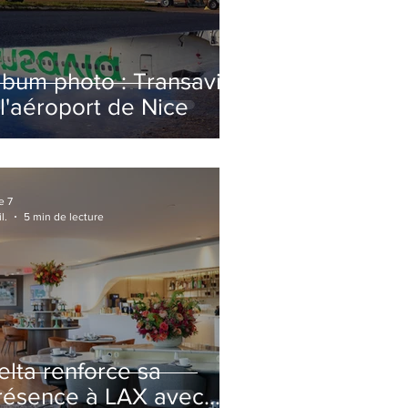
lbum photo : Transavia
 l'aéroport de Nice
e 7
l.
5 min de lecture
elta renforce sa
résence à LAX avec