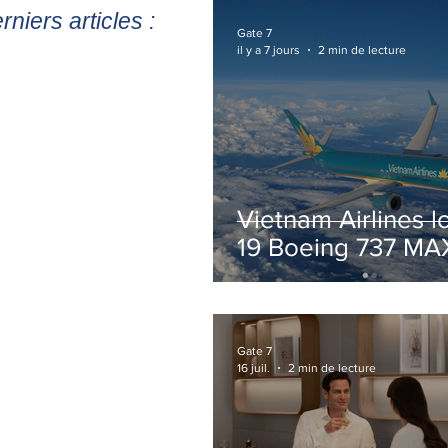
rniers articles :
Gate 7
il y a 7 jours
2 min de lecture
Vietnam Airlines l
19 Boeing 737 MA
pour accélérer la
modernisation de 
flotte
Gate 7
16 juil.
2 min de lecture