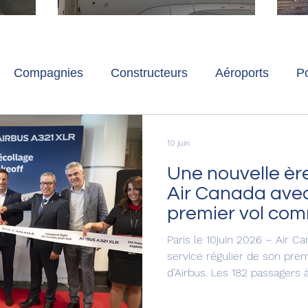
ch
Paris-Charles de Gaulle
l
p
s
Compagnies
Constructeurs
Aéroports
Po
lbum photo
Développement durable
Interviews
10 juin
Une nouvelle èr
Air Canada avec
premier vol com
l’A321XLR d’Air
Paris le 10juin 2026 – Air C
service régulier de son pre
d’Airbus. Les 182 passagers 
Montréal et Toronto ont par
nouveau chapitre en ce qui a