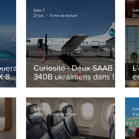
Gate 7
Gat
27 juil.
5 min de lecture
20 j
ouera
Curiosité : Deux SAAB
L
X 8
340B ukrainiens dans le
e
ciel Italien cet été
r
sa
T
o
Gate 7
Gat
15 juil.
2 min de lecture
11 ju