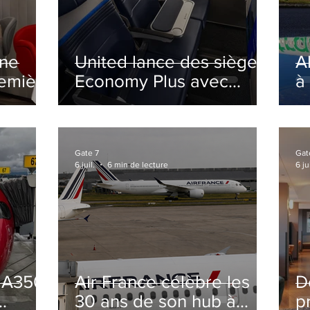
ine
United lance des sièges
A
remière
Economy Plus avec
à
siège central neutralisé
nsé à
Gate 7
Gat
6 juil.
6 min de lecture
6 jui
s A350
Air France célèbre les
D
30 ans de son hub à
p