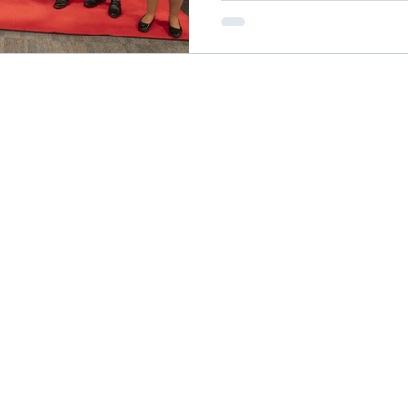
destinations de voyage pour 
coupé de ruban traditionnel 
l"A321XLR d'Air Canada L'arr
est prévu sur les lignes suiva