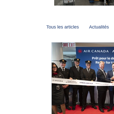
Vancouver et Zuri
Tous les articles
Actualités
Les tribunes de Gate7
a
Voyages
Reportages