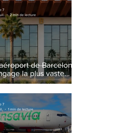
e 7
uil.
2 min de lecture
'aéroport de Barcelone
ngage la plus vaste
énovation de son
erminal 2 depuis son
uverture
e 7
il.
1 min de lecture