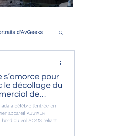
'ouverture de la
remière phase d'un
econd salon Delta One
rtraits d'AvGeeks
Coté Coulisses
e s’amorce pour
 le décollage du
mercial de
bus
anada a célébré l’entrée en
mier appareil A321XLR
à bord du vol AC413 reliant
ticipé au lancement d’un
 trait aux options et aux