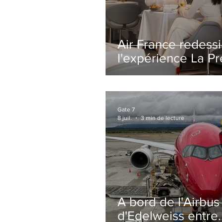
Air France redess
l'expérience La P
avec un salon
entièrement repe
Paris-CDG
Gate 7
8 juil.
3 min de lecture
A bord de l'Airbu
d'Edelweiss entre