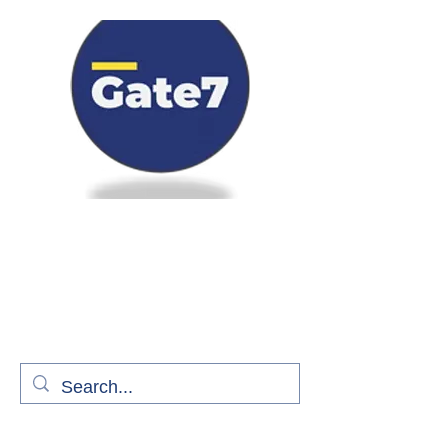
Bienvenue à bord de Gate7
le média qui fait décoller l'information
aérienne
S'abonner gratuitement pour