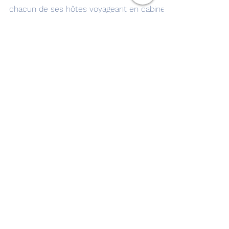
Un nouveau coffret pour
les clients de la cabine
La Première d'Air France.
Paris le 26 avril 2022 - Air France offre
désormais un nouveau coffret de confort à
chacun de ses hôtes voyageant en cabine
La Première....