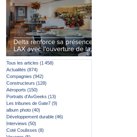
Delta renforce sa présence à
LAX avec l'ouverture de la
première phase d'un second
salon Delta One
Tous les articles
(1 458)
1 458 posts
Actualités
(874)
874 posts
Compagnies
(942)
942 posts
Constructeurs
(128)
128 posts
Aéroports
(150)
150 posts
Portraits d'AvGeeks
(13)
13 posts
Les tribunes de Gate7
(9)
9 posts
album photo
(40)
40 posts
Développement durable
(46)
46 posts
Interviews
(50)
50 posts
Coté Coulisses
(8)
8 posts
Voyages
(5)
5 posts