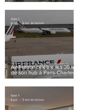
et Zurich
Gate 7
6 juil.
6 min de lecture
Air France célèbre les 30 ans
de son hub à Paris-Charles
de Gaulle
Gate 7
6 juil.
5 min de lecture