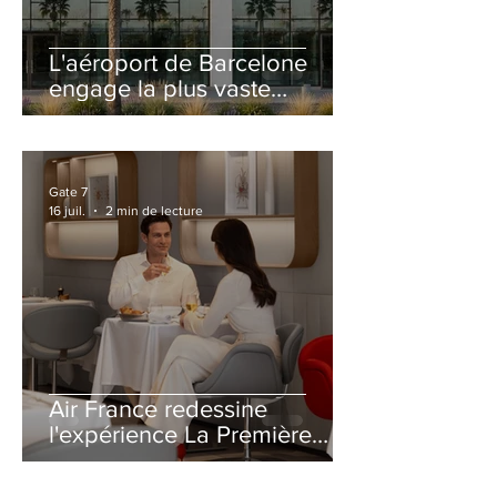
L'aéroport de Barcelone
engage la plus vaste
rénovation de son Terminal
2 depuis son ouverture
Gate 7
16 juil.
2 min de lecture
Air France redessine
l'expérience La Première
avec un salon entièrement
repensé à Paris-CDG