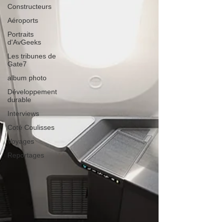
Constructeurs
Aéroports
Portraits
d'AvGeeks
Les tribunes de
Gate7
album photo
Développement
durable
Interviews
Coté Coulisses
Voyages
Reportages