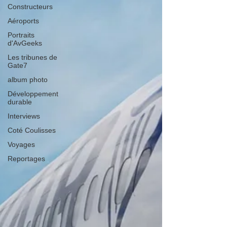
Constructeurs
Aéroports
Portraits
d'AvGeeks
Les tribunes de
Gate7
album photo
Développement
durable
Interviews
Coté Coulisses
Voyages
Reportages