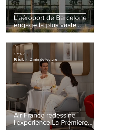
L'aéroport de Barcelone
engage la plus vaste
rénovation de son Terminal
2 depuis son ouverture
Gate 7
16 juil.
2 min de lecture
Air France redessine
l'expérience La Première
avec un salon entièrement
repensé à Paris-CDG