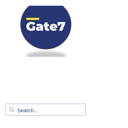
Bienvenue à bord de Gate7
le média qui fait décoller l'information
aérienne
S'abonner gratuitement pour