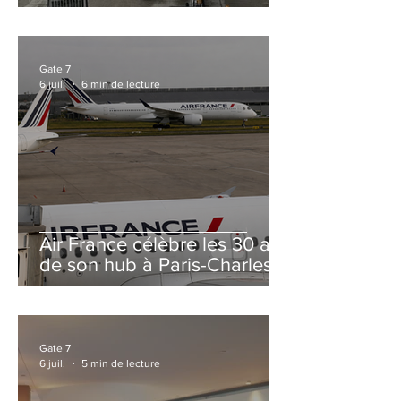
et Zurich
Gate 7
6 juil.
6 min de lecture
Air France célèbre les 30 ans
de son hub à Paris-Charles
de Gaulle
Gate 7
6 juil.
5 min de lecture