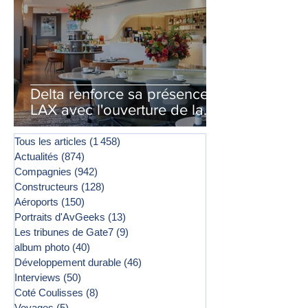
Delta renforce sa présence à
LAX avec l'ouverture de la
première phase d'un second
salon Delta One
Tous les articles
(1 458)
1 458 posts
Actualités
(874)
874 posts
Compagnies
(942)
942 posts
Constructeurs
(128)
128 posts
Aéroports
(150)
150 posts
Portraits d'AvGeeks
(13)
13 posts
Les tribunes de Gate7
(9)
9 posts
album photo
(40)
40 posts
Développement durable
(46)
46 posts
Interviews
(50)
50 posts
Coté Coulisses
(8)
8 posts
Voyages
(5)
5 posts