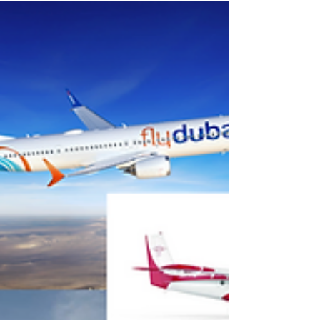
européens comme Lufthansa Group, IAG, et
Air France–KLM. En 2025, Ryanair a
poursuivi sa stratégie de croissance en
Europe et sur le pourtour méditerranéen ,
tout en arbitrant fortement ses capacités
selon les coûts aéroportuaires et la fiscalité
locale. L’année a été marquée par l’ann